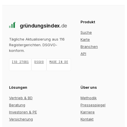
Produkt
gründungs
index
.de
Suche
Tägliche Aktualisierung aus 116
Karte
Registergerichten
. DSGVO-
Branchen
konform.
API
ISO 27001
DSGVO
MADE IN DE
Lösungen
Über uns
Vertrieb & BD
Methodik
Beratung
Pressespiegel
Investoren & PE
Karriere
Versicherung
Kontakt