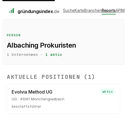
Suche
Karte
Branchen
Reports
API
Me
gründungs
index
.de
PERSON
Albaching Prokuristen
1
Unternehmen ·
1
aktiv
AKTUELLE POSITIONEN (
1
)
Evolvia Method UG
aktiv
UG · 41061 Mönchengladbach
Geschäftsführer