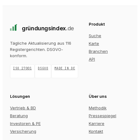
Produkt
gründungs
index
.de
Suche
Tägliche Aktualisierung aus 116
Karte
Registergerichten
. DSGVO-
Branchen
konform.
API
ISO 27001
DSGVO
MADE IN DE
Lösungen
Über uns
Vertrieb & BD
Methodik
Beratung
Pressespiegel
Investoren & PE
Karriere
Versicherung
Kontakt