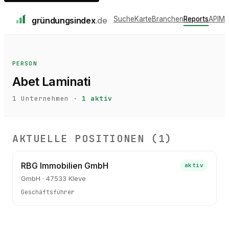
Suche
Karte
Branchen
Reports
API
Me
gründungs
index
.de
PERSON
Abet Laminati
1
Unternehmen ·
1
aktiv
AKTUELLE POSITIONEN (
1
)
RBG Immobilien GmbH
aktiv
GmbH · 47533 Kleve
Geschäftsführer