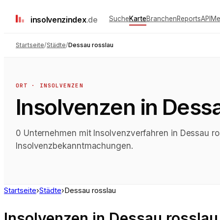
insolvenz
index
.de
Suche
Karte
Branchen
Reports
API
Me
Startseite
/
Städte
/
Dessau rosslau
ORT · INSOLVENZEN
Insolvenzen
in
Dessa
0 Unternehmen mit Insolvenzverfahren in Dessau ross
Insolvenzbekanntmachungen.
Startseite
›
Städte
›
Dessau rosslau
Insolvenzen
in
Dessau rosslau