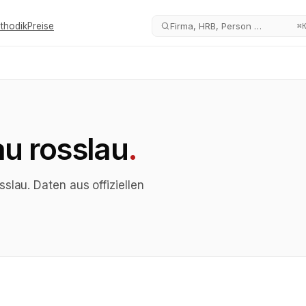
thodik
Preise
Firma, HRB, Person …
⌘
u rosslau
.
lau. Daten aus offiziellen