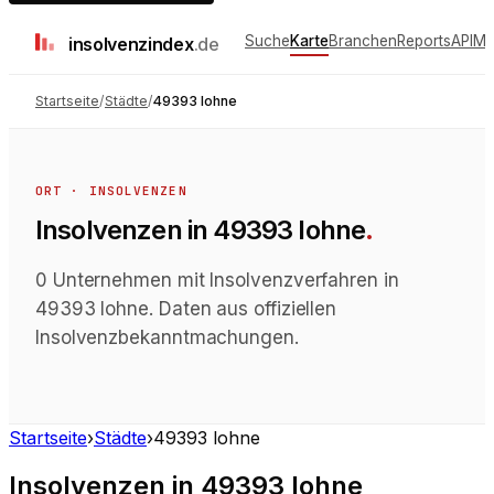
Suche
Karte
Branchen
Reports
API
Me
insolvenz
index
.de
Startseite
/
Städte
/
49393 lohne
ORT · INSOLVENZEN
Insolvenzen
in
49393 lohne
.
0 Unternehmen mit Insolvenzverfahren in
49393 lohne. Daten aus offiziellen
Insolvenzbekanntmachungen.
Startseite
›
Städte
›
49393 lohne
Insolvenzen
in
49393 lohne