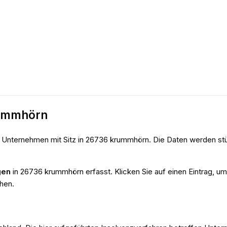
ummhörn
n Unternehmen mit Sitz in
26736 krummhörn
. Die Daten werden st
gen
in
26736 krummhörn
erfasst. Klicken Sie auf einen Eintrag, u
hen.