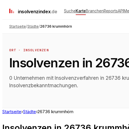
insolvenz
index
.de
Suche
Karte
Branchen
Reports
API
Me
Startseite
/
Städte
/
26736 krummhörn
ORT · INSOLVENZEN
Insolvenzen
in
2673
0 Unternehmen mit Insolvenzverfahren in 26736 kru
Insolvenzbekanntmachungen.
Startseite
›
Städte
›
26736 krummhörn
Insolvenzen
in
26736 krummh