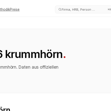
thodik
Preise
Firma, HRB, Person …
⌘
6 krummhörn
.
mmhörn. Daten aus offiziellen
örn