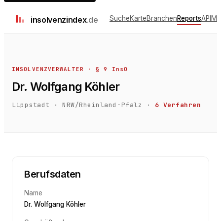
Suche
Karte
Branchen
Reports
API
Me
insolvenz
index
.de
INSOLVENZVERWALTER · § 9 InsO
Dr. Wolfgang Köhler
Lippstadt
·
NRW/Rheinland-Pfalz
·
6
Verfahren
Berufsdaten
Name
Dr. Wolfgang Köhler