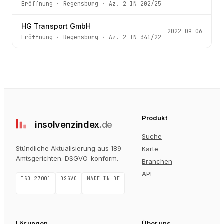
Eröffnung
·
Regensburg
· Az.
2 IN 202/25
HG Transport GmbH
2022-09-06
Eröffnung
·
Regensburg
· Az.
2 IN 341/22
Produkt
insolvenz
index
.de
Suche
Stündliche Aktualisierung aus 189
Karte
Amtsgerichten
. DSGVO-konform.
Branchen
API
ISO 27001
DSGVO
MADE IN DE
Lösungen
Über uns