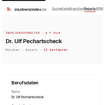
Suche
Karte
Branchen
Reports
API
Me
insolvenz
index
.de
INSOLVENZVERWALTER · § 9 InsO
Dr. Ulf Pechartscheck
München
·
Bayern
·
13
Verfahren
Berufsdaten
Name
Dr. Ulf Pechartscheck