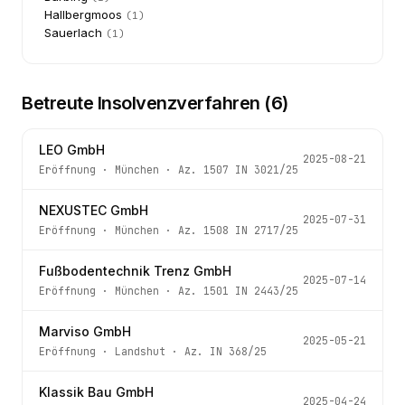
Hallbergmoos
(
1
)
Sauerlach
(
1
)
Betreute Insolvenzverfahren (
6
)
LEO GmbH
2025-08-21
Eröffnung
·
München
· Az.
1507 IN 3021/25
NEXUSTEC GmbH
2025-07-31
Eröffnung
·
München
· Az.
1508 IN 2717/25
Fußbodentechnik Trenz GmbH
2025-07-14
Eröffnung
·
München
· Az.
1501 IN 2443/25
Marviso GmbH
2025-05-21
Eröffnung
·
Landshut
· Az.
IN 368/25
Klassik Bau GmbH
2025-04-24