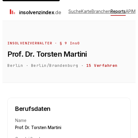
Suche
Karte
Branchen
Reports
API
Me
insolvenz
index
.de
INSOLVENZVERWALTER · § 9 InsO
Prof. Dr. Torsten Martini
Berlin
·
Berlin/Brandenburg
·
15
Verfahren
Berufsdaten
Name
Prof. Dr. Torsten Martini