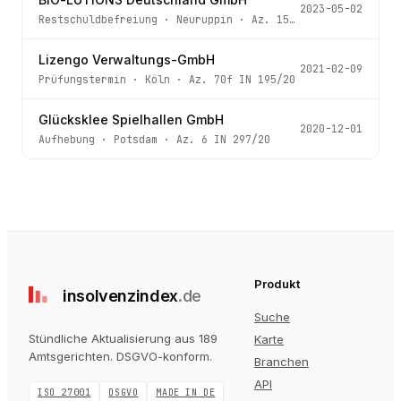
2023-05-02
Restschuldbefreiung
·
Neuruppin
· Az.
15 IN 41/23
Lizengo Verwaltungs-GmbH
2021-02-09
Prüfungstermin
·
Köln
· Az.
70f IN 195/20
Glücksklee Spielhallen GmbH
2020-12-01
Aufhebung
·
Potsdam
· Az.
6 IN 297/20
Produkt
insolvenz
index
.de
Suche
Stündliche Aktualisierung aus 189
Karte
Amtsgerichten
. DSGVO-konform.
Branchen
API
ISO 27001
DSGVO
MADE IN DE