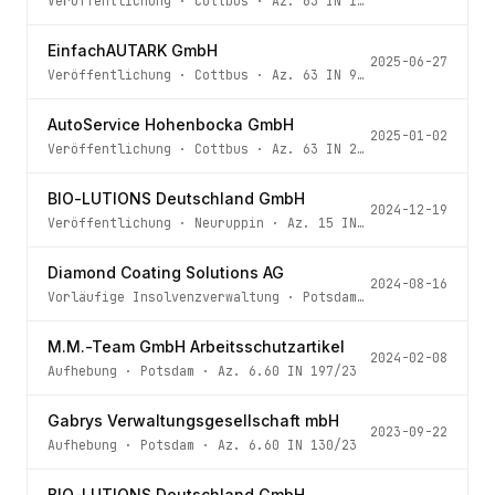
Veröffentlichung
·
Cottbus
· Az.
63 IN 136/25
EinfachAUTARK GmbH
2025-06-27
Veröffentlichung
·
Cottbus
· Az.
63 IN 95/25
AutoService Hohenbocka GmbH
2025-01-02
Veröffentlichung
·
Cottbus
· Az.
63 IN 258/24
BIO-LUTIONS Deutschland GmbH
2024-12-19
Veröffentlichung
·
Neuruppin
· Az.
15 IN 41/23
Diamond Coating Solutions AG
2024-08-16
Vorläufige Insolvenzverwaltung
·
Potsdam
· Az.
6.70 IN 11
M.M.-Team GmbH Arbeitsschutzartikel
2024-02-08
Aufhebung
·
Potsdam
· Az.
6.60 IN 197/23
Gabrys Verwaltungsgesellschaft mbH
2023-09-22
Aufhebung
·
Potsdam
· Az.
6.60 IN 130/23
BIO-LUTIONS Deutschland GmbH