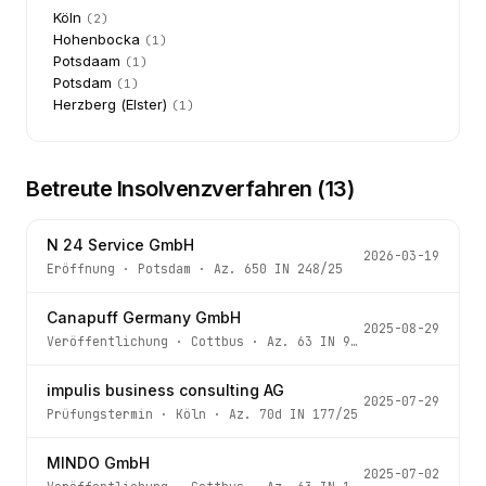
Köln
(
2
)
Hohenbocka
(
1
)
Potsdaam
(
1
)
Potsdam
(
1
)
Herzberg (Elster)
(
1
)
Betreute Insolvenzverfahren (
13
)
N 24 Service GmbH
2026-03-19
Eröffnung
·
Potsdam
· Az.
650 IN 248/25
Canapuff Germany GmbH
2025-08-29
Veröffentlichung
·
Cottbus
· Az.
63 IN 94/25
impulis business consulting AG
2025-07-29
Prüfungstermin
·
Köln
· Az.
70d IN 177/25
MINDO GmbH
2025-07-02