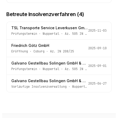
Betreute Insolvenzverfahren (
4
)
TSL Transporte Service Leverkusen GmbH
2025-11-03
Prüfungstermin
·
Wuppertal
· Az.
505 IN 119/25
Friedrich Götz GmbH
2025-09-10
Eröffnung
·
Coburg
· Az.
IN 208/25
Galvano Gestellbau Solingen GmbH & Co. KG
2025-09-01
Prüfungstermin
·
Wuppertal
· Az.
505 IN 163/25
Galvano Gestellbau Solingen GmbH & Co. KG
2025-06-27
Vorläufige Insolvenzverwaltung
·
Wuppertal
· Az.
505 IN 1