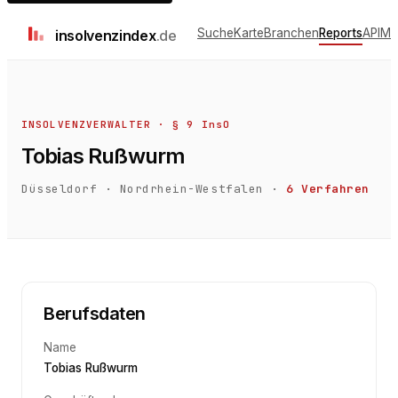
Suche
Karte
Branchen
Reports
API
Me
insolvenz
index
.de
INSOLVENZVERWALTER · § 9 InsO
Tobias Rußwurm
Düsseldorf
·
Nordrhein-Westfalen
·
6
Verfahren
Berufsdaten
Name
Tobias Rußwurm