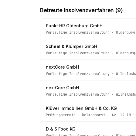
Betreute Insolvenzverfahren (
9
)
Punkt HR Oldenburg GmbH
Vorläufige Insolvenzverwaltung
·
Oldenburg
Scheel & Klümper GmbH
Vorläufige Insolvenzverwaltung
·
Oldenburg
nextCore GmbH
Vorläufige Insolvenzverwaltung
·
Wilhelmsh
nextCore GmbH
Vorläufige Insolvenzverwaltung
·
Wilhelmsh
Klüver Immobilien GmbH & Co. KG
Prüfungstermin
·
Delmenhorst
· Az.
12 IN 1
D & S Food KG
Vorläufige Insolvenzverwaltung
·
Oldenburg