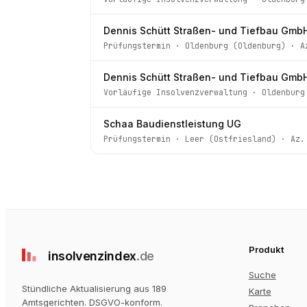
Dennis Schütt Straßen- und Tiefbau Gmb
Prüfungstermin
·
Oldenburg (Oldenburg)
· A
Dennis Schütt Straßen- und Tiefbau Gmb
Vorläufige Insolvenzverwaltung
·
Oldenburg
Schaa Baudienstleistung UG
Prüfungstermin
·
Leer (Ostfriesland)
· Az
Produkt
insolvenz
index
.de
Suche
Stündliche Aktualisierung aus 189
Karte
Amtsgerichten
. DSGVO-konform.