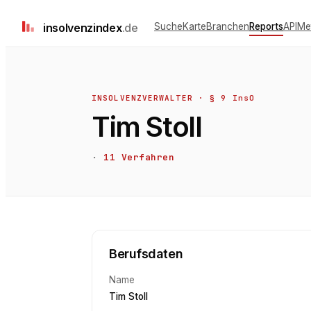
insolvenz
index
.de
Suche
Karte
Branchen
Reports
API
Me
INSOLVENZVERWALTER · § 9 InsO
Tim Stoll
·
11
Verfahren
Berufsdaten
Name
Tim Stoll