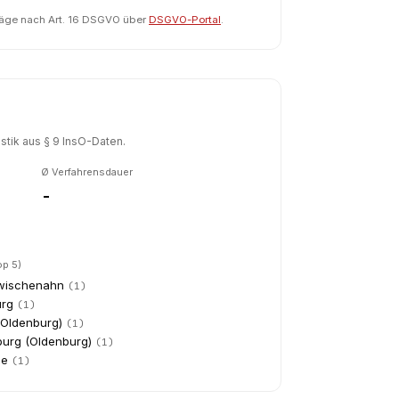
räge nach Art. 16 DSGVO über
DSGVO-Portal
.
tik aus § 9 InsO-Daten.
Ø Verfahrensdauer
-
op 5)
wischenahn
(
1
)
rg
(
1
)
(Oldenburg)
(
1
)
urg (Oldenburg)
(
1
)
de
(
1
)