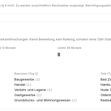
(§ 9 InsO). Es werden ausschließlich Berufsdaten angezeigt. Berichtigungsant
ekanntmachungen. Keine Bewertung, kein Ranking, sondern reine Zähl-Statis
e 12 Monate
Letzte 36 Monate
8
Branchen (Top 5)
Orte (T
Baugewerbe
Bad Z
(
2
)
Handel
Hambu
(
1
)
Verkehr und Lagerei
Hude 
(
1
)
Gastgewerbe
Oldenb
(
1
)
Grundstücks- und Wohnungswesen
Raste
(
1
)