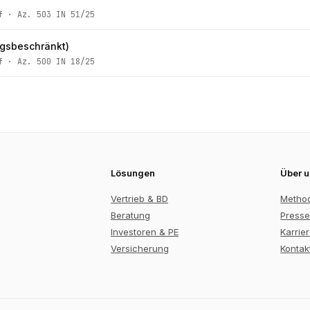
f
· Az.
503 IN 51/25
ngsbeschränkt)
f
· Az.
500 IN 18/25
Lösungen
Über 
Vertrieb & BD
Metho
Beratung
Presse
Investoren & PE
Karrie
Versicherung
Kontak