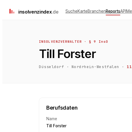
insolvenz
index
.de
Suche
Karte
Branchen
Reports
API
Me
INSOLVENZVERWALTER · § 9 InsO
Till Forster
Düsseldorf
·
Nordrhein-Westfalen
·
11
Berufsdaten
Name
Till Forster