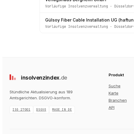
Vorläufige Insolvenzverwaltung
·
Düsseldor
Gülsoy Fiber Cable Installation UG (haftu
Vorläufige Insolvenzverwaltung
·
Düsseldor
Produkt
insolvenz
index
.de
Suche
Stündliche Aktualisierung aus 189
Karte
Amtsgerichten
. DSGVO-konform.
Branchen
API
ISO 27001
DSGVO
MADE IN DE