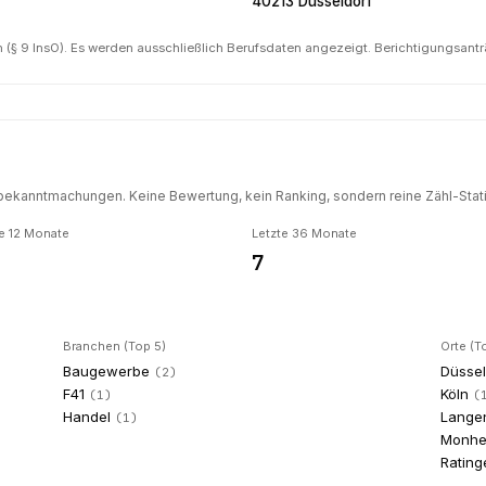
40213 Düsseldorf
(§ 9 InsO). Es werden ausschließlich Berufsdaten angezeigt. Berichtigungsant
ekanntmachungen. Keine Bewertung, kein Ranking, sondern reine Zähl-Statis
e 12 Monate
Letzte 36 Monate
7
Branchen (Top 5)
Orte (T
Baugewerbe
Düssel
(
2
)
F41
Köln
(
1
)
(
Handel
Lange
(
1
)
Monhe
Rating