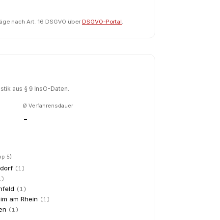
räge nach Art. 16 DSGVO über
DSGVO-Portal
.
tik aus § 9 InsO-Daten.
Ø Verfahrensdauer
-
op 5)
dorf
(
1
)
1
)
nfeld
(
1
)
im am Rhein
(
1
)
en
(
1
)