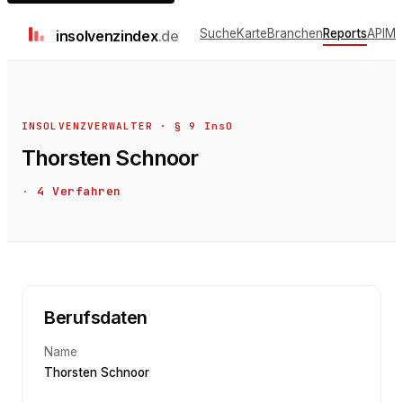
Suche
Karte
Branchen
Reports
API
Me
insolvenz
index
.de
INSOLVENZVERWALTER · § 9 InsO
Thorsten Schnoor
·
4
Verfahren
Berufsdaten
Name
Thorsten Schnoor