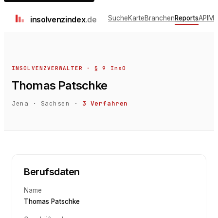
Suche
Karte
Branchen
Reports
API
Me
insolvenz
index
.de
INSOLVENZVERWALTER · § 9 InsO
Thomas Patschke
Jena
·
Sachsen
·
3
Verfahren
Berufsdaten
Name
Thomas Patschke