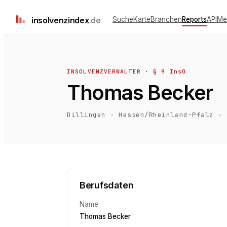
insolvenz
index
.de
Suche
Karte
Branchen
Reports
API
Me
INSOLVENZVERWALTER · § 9 InsO
Thomas Becker
Dillingen
·
Hessen/Rheinland-Pfalz
·
Berufsdaten
Name
Thomas Becker