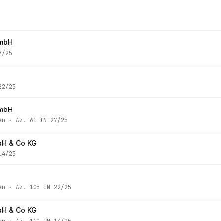
GmbH
7/25
22/25
GmbH
en
· Az.
61 IN 27/25
bH & Co KG
14/25
en
· Az.
105 IN 22/25
bH & Co KG
en
· Az.
110 IN 14/25