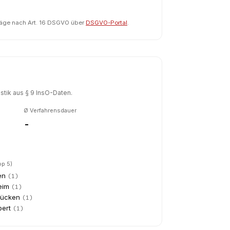
räge nach Art. 16 DSGVO über
DSGVO-Portal
.
tik aus § 9 InsO-Daten.
Ø Verfahrensdauer
-
op 5)
en
(
1
)
eim
(
1
)
rücken
(
1
)
bert
(
1
)