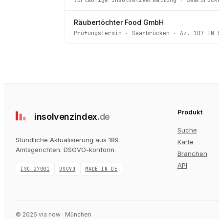
Räubertöchter Food GmbH
Prüfungstermin
·
Saarbrücken
· Az.
107 IN 
Produkt
insolvenz
index
.de
Suche
Stündliche Aktualisierung aus 189
Karte
Amtsgerichten
. DSGVO-konform.
Branchen
API
ISO 27001
DSGVO
MADE IN DE
©
2026
via now · München