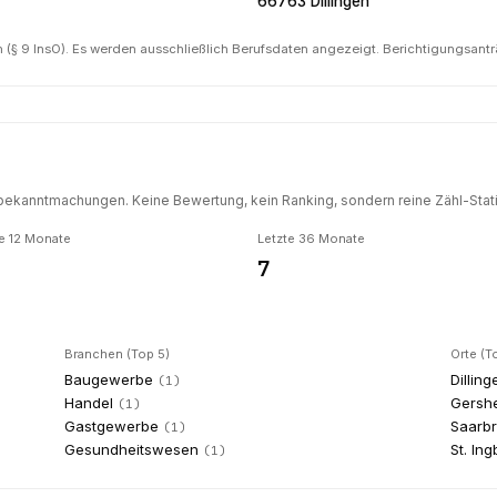
66763 Dillingen
(§ 9 InsO). Es werden ausschließlich Berufsdaten angezeigt. Berichtigungsant
ekanntmachungen. Keine Bewertung, kein Ranking, sondern reine Zähl-Statis
e 12 Monate
Letzte 36 Monate
7
Branchen (Top 5)
Orte (T
Baugewerbe
Dilling
(
1
)
Handel
Gersh
(
1
)
Gastgewerbe
Saarb
(
1
)
Gesundheitswesen
St. Ing
(
1
)