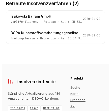
Betreute Insolvenzverfahren (
2
)
Isakovski Bajram GmbH
2020-01-22
Veröffentlichung
·
Potsdam
· Az.
6 IN 539/19
BORA Kunststoffverarbeitungsgesellschaft mbH
2019-08-23
Prüfungstermin
·
Neuruppin
· Az.
15 IN 93/19
Produkt
insolvenz
index
.de
Suche
Stündliche Aktualisierung aus 189
Karte
Amtsgerichten
. DSGVO-konform.
Branchen
API
ISO 27001
DSGVO
MADE IN DE