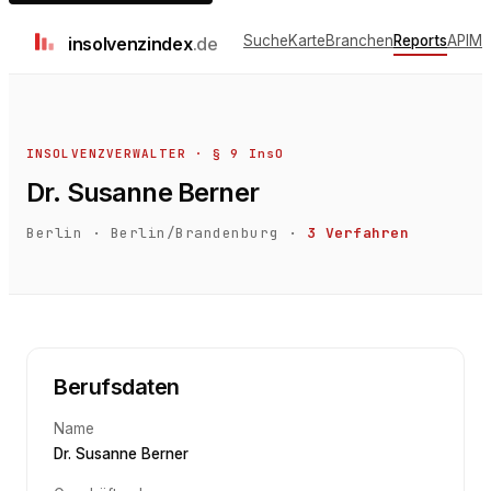
Suche
Karte
Branchen
Reports
API
Me
insolvenz
index
.de
INSOLVENZVERWALTER · § 9 InsO
Dr. Susanne Berner
Berlin
·
Berlin/Brandenburg
·
3
Verfahren
Berufsdaten
Name
Dr. Susanne Berner