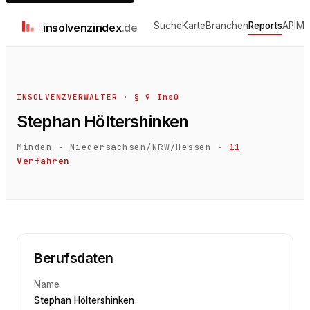
Suche
Karte
Branchen
Reports
API
Me
insolvenz
index
.de
INSOLVENZVERWALTER · § 9 InsO
Stephan Höltershinken
Minden
·
Niedersachsen/NRW/Hessen
·
11
Verfahren
Berufsdaten
Name
Stephan Höltershinken