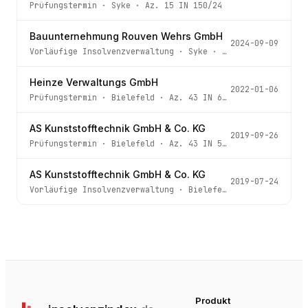
Prüfungstermin
·
Syke
· Az.
15 IN 150/24
Bauunternehmung Rouven Wehrs GmbH
2024-09-09
Vorläufige Insolvenzverwaltung
·
Syke
· Az.
15 IN 150/24
Heinze Verwaltungs GmbH
2022-01-06
Prüfungstermin
·
Bielefeld
· Az.
43 IN 643/21
AS Kunststofftechnik GmbH & Co. KG
2019-09-26
Prüfungstermin
·
Bielefeld
· Az.
43 IN 581/19
AS Kunststofftechnik GmbH & Co. KG
2019-07-24
Vorläufige Insolvenzverwaltung
·
Bielefeld
· Az.
43 IN 58
Produkt