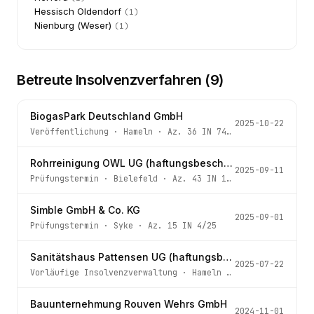
Hessisch Oldendorf
(
1
)
Nienburg (Weser)
(
1
)
Betreute Insolvenzverfahren (
9
)
BiogasPark Deutschland GmbH
2025-10-22
Veröffentlichung
·
Hameln
· Az.
36 IN 74/18 -4
Rohrreinigung OWL UG (haftungsbeschränkt)
2025-09-11
Prüfungstermin
·
Bielefeld
· Az.
43 IN 149/25
Simble GmbH & Co. KG
2025-09-01
Prüfungstermin
·
Syke
· Az.
15 IN 4/25
Sanitätshaus Pattensen UG (haftungsbeschränkt)
2025-07-22
Vorläufige Insolvenzverwaltung
·
Hameln
· Az.
36 IN 59/25
Bauunternehmung Rouven Wehrs GmbH
2024-11-01