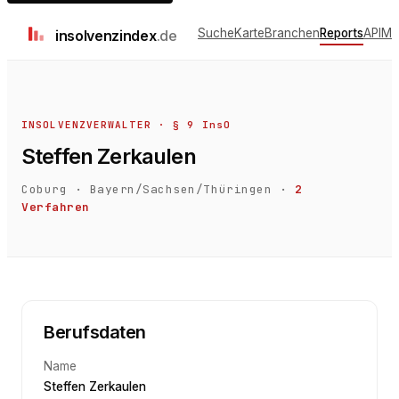
Suche
Karte
Branchen
Reports
API
Me
insolvenz
index
.de
INSOLVENZVERWALTER · § 9 InsO
Steffen Zerkaulen
Coburg
·
Bayern/Sachsen/Thüringen
·
2
Verfahren
Berufsdaten
Name
Steffen Zerkaulen