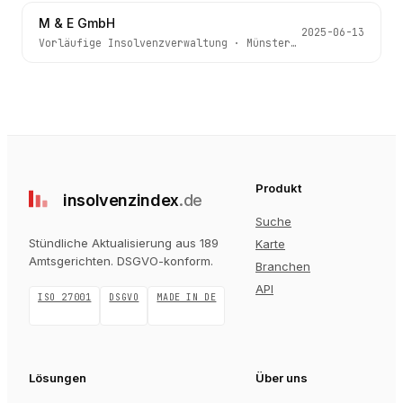
M & E GmbH
2025-06-13
Vorläufige Insolvenzverwaltung
·
Münster (Westfalen)
· Az
Produkt
insolvenz
index
.de
Suche
Stündliche Aktualisierung aus 189
Karte
Amtsgerichten
. DSGVO-konform.
Branchen
API
ISO 27001
DSGVO
MADE IN DE
Lösungen
Über uns