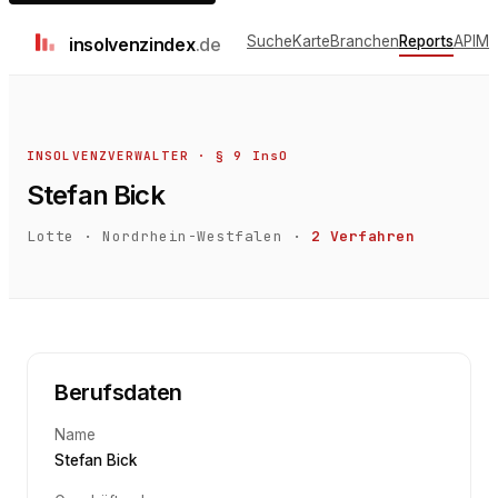
Suche
Karte
Branchen
Reports
API
Me
insolvenz
index
.de
INSOLVENZVERWALTER · § 9 InsO
Stefan Bick
Lotte
·
Nordrhein-Westfalen
·
2
Verfahren
Berufsdaten
Name
Stefan Bick