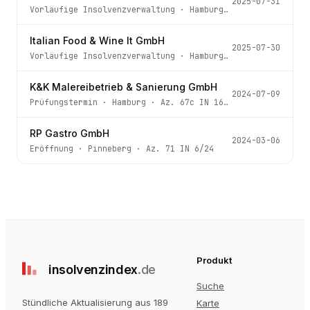
2025-07-31
Vorläufige Insolvenzverwaltung
·
Hamburg
· Az.
67h IN 229
Italian Food & Wine It GmbH
2025-07-30
Vorläufige Insolvenzverwaltung
·
Hamburg
· Az.
67c IN 264
K&K Malereibetrieb & Sanierung GmbH
2024-07-09
Prüfungstermin
·
Hamburg
· Az.
67c IN 169/24
RP Gastro GmbH
2024-03-06
Eröffnung
·
Pinneberg
· Az.
71 IN 6/24
Produkt
insolvenz
index
.de
Suche
Stündliche Aktualisierung aus 189
Karte