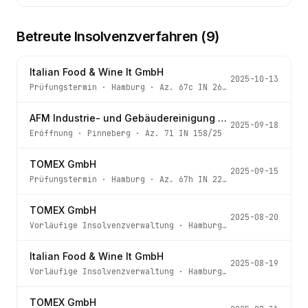
Betreute Insolvenzverfahren (
9
)
Italian Food & Wine It GmbH
2025-10-13
Prüfungstermin
·
Hamburg
· Az.
67c IN 264/25
AFM Industrie- und Gebäudereinigung Dienstleistungsservice Meisterbetrieb GmbH
2025-09-18
Eröffnung
·
Pinneberg
· Az.
71 IN 158/25
TOMEX GmbH
2025-09-15
Prüfungstermin
·
Hamburg
· Az.
67h IN 229/25
TOMEX GmbH
2025-08-20
Vorläufige Insolvenzverwaltung
·
Hamburg
· Az.
67h IN 229
Italian Food & Wine It GmbH
2025-08-19
Vorläufige Insolvenzverwaltung
·
Hamburg
· Az.
67c IN 264
TOMEX GmbH