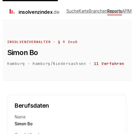
Suche
Karte
Branchen
Reports
API
Me
insolvenz
index
.de
INSOLVENZVERWALTER · § 9 InsO
Simon Bo
Hamburg
·
Hamburg/Niedersachsen
·
11
Verfahren
Berufsdaten
Name
Simon Bo