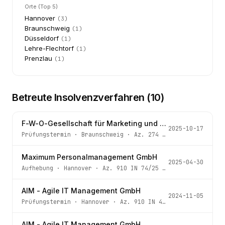
Orte (Top 5)
Hannover
(
3
)
Braunschweig
(
1
)
Düsseldorf
(
1
)
Lehre-Flechtorf
(
1
)
Prenzlau
(
1
)
Betreute Insolvenzverfahren (
10
)
F-W-O-Gesellschaft für Marketing und Werbegestaltung mbH
2025-10-17
Prüfungstermin
·
Braunschweig
· Az.
274 IN 199/25
Maximum Personalmanagement GmbH
2025-04-30
Aufhebung
·
Hannover
· Az.
910 IN 74/25 - 1 -
AIM - Agile IT Management GmbH
2024-11-05
Prüfungstermin
·
Hannover
· Az.
910 IN 495/24 - 3 -
AIM - Agile IT Management GmbH