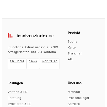
Produkt
insolvenz
index
.de
Suche
Stündliche Aktualisierung aus 189
Karte
Amtsgerichten
. DSGVO-konform.
Branchen
API
ISO 27001
DSGVO
MADE IN DE
Lösungen
Über uns
Vertrieb & BD
Methodik
Beratung
Pressespiegel
Investoren & PE
Karriere