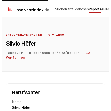
Suche
Karte
Branchen
Reports
API
Me
insolvenz
index
.de
INSOLVENZVERWALTER · § 9 InsO
Silvio Höfer
Hannover
·
Niedersachsen/NRW/Hessen
·
12
Verfahren
Berufsdaten
Name
Silvio Höfer