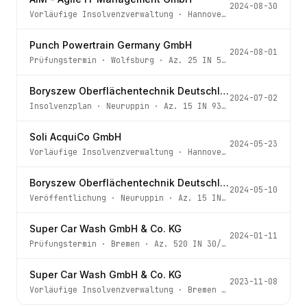
2024-08-30
Vorläufige Insolvenzverwaltung
·
Hannover
· Az.
910 IN 49
Punch Powertrain Germany GmbH
2024-08-01
Prüfungstermin
·
Wolfsburg
· Az.
25 IN 56/24
Boryszew Oberflächentechnik Deutschland GmbH
2024-07-02
Insolvenzplan
·
Neuruppin
· Az.
15 IN 93/24
Soli AcquiCo GmbH
2024-05-23
Vorläufige Insolvenzverwaltung
·
Hannover
· Az.
904 IN 28
Boryszew Oberflächentechnik Deutschland GmbH
2024-05-10
Veröffentlichung
·
Neuruppin
· Az.
15 IN 93/24
Super Car Wash GmbH & Co. KG
2024-01-11
Prüfungstermin
·
Bremen
· Az.
520 IN 30/23
Super Car Wash GmbH & Co. KG
2023-11-08
Vorläufige Insolvenzverwaltung
·
Bremen
· Az.
520 IN 30/2