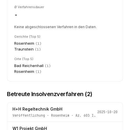
Ø Verfahrensdauer
-
Keine abgeschlossenen Verfahren in den Daten.
Gerichte (Top 5)
Rosenheim
(
1
)
Traunstein
(
1
)
Orte (Top 5)
Bad Reichenhall
(
1
)
Rosenheim
(
1
)
Betreute Insolvenzverfahren (
2
)
H+H Regeltechnik GmbH
2025-10-20
Veröffentlichung
·
Rosenheim
· Az.
603 IN 253/19
W1 Projekt GmbH