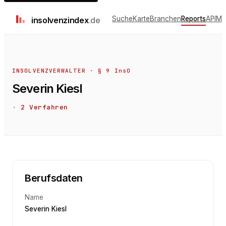
Suche
Karte
Branchen
Reports
API
Me
insolvenz
index
.de
INSOLVENZVERWALTER · § 9 InsO
Severin Kiesl
·
2
Verfahren
Berufsdaten
Name
Severin Kiesl