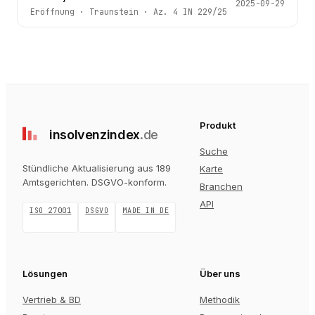
2025-09-29
Eröffnung
·
Traunstein
· Az.
4 IN 229/25
Produkt
insolvenz
index
.de
Suche
Stündliche Aktualisierung aus 189
Karte
Amtsgerichten
. DSGVO-konform.
Branchen
API
ISO 27001
DSGVO
MADE IN DE
Lösungen
Über uns
Vertrieb & BD
Methodik