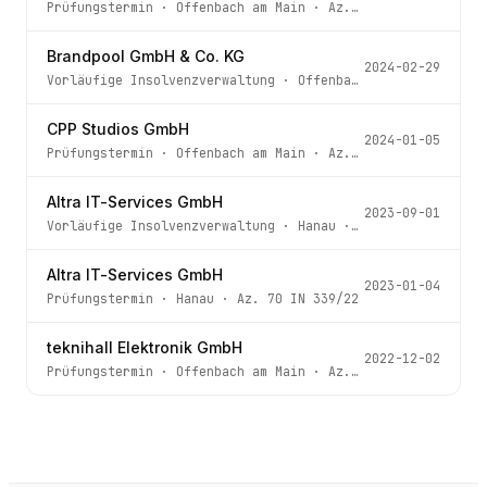
Prüfungstermin
·
Offenbach am Main
· Az.
8 IN 138/24
Brandpool GmbH & Co. KG
2024-02-29
Vorläufige Insolvenzverwaltung
·
Offenbach am Main
· Az.
CPP Studios GmbH
2024-01-05
Prüfungstermin
·
Offenbach am Main
· Az.
8 IN 587/23
Altra IT-Services GmbH
2023-09-01
Vorläufige Insolvenzverwaltung
·
Hanau
· Az.
70 IN 339/22
Altra IT-Services GmbH
2023-01-04
Prüfungstermin
·
Hanau
· Az.
70 IN 339/22
teknihall Elektronik GmbH
2022-12-02
Prüfungstermin
·
Offenbach am Main
· Az.
8 IN 382/22