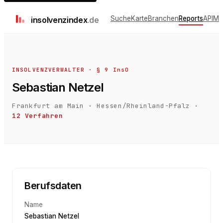
Suche
Karte
Branchen
Reports
API
Me
insolvenz
index
.de
INSOLVENZVERWALTER · § 9 InsO
Sebastian Netzel
Frankfurt am Main
·
Hessen/Rheinland-Pfalz
·
12
Verfahren
Berufsdaten
Name
Sebastian Netzel