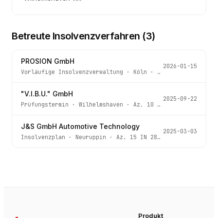
Betreute Insolvenzverfahren (
3
)
PROSION GmbH
2026-01-15
Vorläufige Insolvenzverwaltung
·
Köln
· Az.
70j IN 279/25
"V.I.B.U." GmbH
2025-09-22
Prüfungstermin
·
Wilhelmshaven
· Az.
10 IN 85/25
J&S GmbH Automotive Technology
2025-03-03
Insolvenzplan
·
Neuruppin
· Az.
15 IN 282/24
Produkt