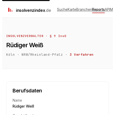
Suche
Karte
Branchen
Reports
API
Me
insolvenz
index
.de
INSOLVENZVERWALTER · § 9 InsO
Rüdiger Weiß
Köln
·
NRW/Rheinland-Pfalz
·
3
Verfahren
Berufsdaten
Name
Rüdiger Weiß