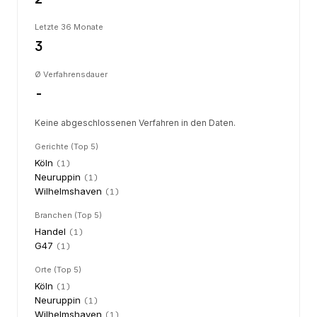
Letzte 36 Monate
3
Ø Verfahrensdauer
-
Keine abgeschlossenen Verfahren in den Daten.
Gerichte (Top 5)
Köln
(
1
)
Neuruppin
(
1
)
Wilhelmshaven
(
1
)
Branchen (Top 5)
Handel
(
1
)
G47
(
1
)
Orte (Top 5)
Köln
(
1
)
Neuruppin
(
1
)
Wilhelmshaven
(
1
)