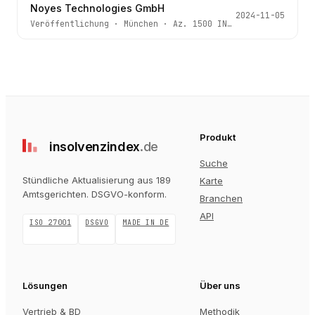
Noyes Technologies GmbH
2024-11-05
Veröffentlichung
·
München
· Az.
1500 IN 3365/23
Produkt
insolvenz
index
.de
Suche
Stündliche Aktualisierung aus 189
Karte
Amtsgerichten
. DSGVO-konform.
Branchen
API
ISO 27001
DSGVO
MADE IN DE
Lösungen
Über uns
Vertrieb & BD
Methodik