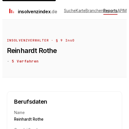
Suche
Karte
Branchen
Reports
API
Me
insolvenz
index
.de
INSOLVENZVERWALTER · § 9 InsO
Reinhardt Rothe
·
5
Verfahren
Berufsdaten
Name
Reinhardt Rothe