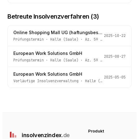
Betreute Insolvenzverfahren (
3
)
Online Shopping Mall UG (haftungsbeschränkt) i.L.
2025-10-22
Prüfungstermin
·
Halle (Saale)
· Az.
59 IN 362/25
European Work Solutions GmbH
2025-08-27
Prüfungstermin
·
Halle (Saale)
· Az.
59 IN 161/25
European Work Solutions GmbH
2025-05-05
Vorläufige Insolvenzverwaltung
·
Halle (Saale)
· Az.
59 I
Produkt
insolvenz
index
.de