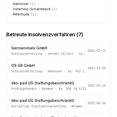
Hannover
(
1
)
Osterholz-Scharmbeck
(
1
)
Ritterhude
(
1
)
Betreute Insolvenzverfahren (
7
)
Germanimals GmbH
2026-01-22
Schlussverteilung
·
Verden (Aller)
· Az.
11 IN 24/20
OS-ER GmbH
2024-10-09
Schlussverteilung
·
Hannover
· Az.
902 IN 315/18 - 4 -
des-pad UG (haftungsbeschränkt)
2022-09-16
Prüfungstermin
·
Bremen
· Az.
505 IN 5/22
des-pad UG (haftungsbeschränkt)
2022-06-30
Vorläufige Insolvenzverwaltung
·
Bremen
· Az.
505 IN 5/22