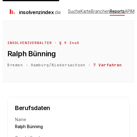
Suche
Karte
Branchen
Reports
API
Me
insolvenz
index
.de
INSOLVENZVERWALTER · § 9 InsO
Ralph Bünning
Bremen
·
Hamburg/Niedersachsen
·
7
Verfahren
Berufsdaten
Name
Ralph Bünning