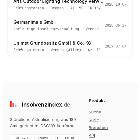
Arts Outdoor Lighting Technology Verwaltungs GmbH
2020-10-07
Prüfungstermin
·
Bremen
· Az.
500 IN 15/20
Germanimals GmbH
2020-06-17
Vorläufige Insolvenzverwaltung
·
Verden (Aller)
· Az.
11 
Unimet Grundbesitz GmbH & Co. KG
2019-07-04
Prüfungstermin
·
Verden (Aller)
· Az.
11 IN 44/19
Produkt
insolvenz
index
.de
Suche
Stündliche Aktualisierung aus 189
Karte
Amtsgerichten
. DSGVO-konform.
Branchen
API
ISO 27001
DSGVO
MADE IN DE