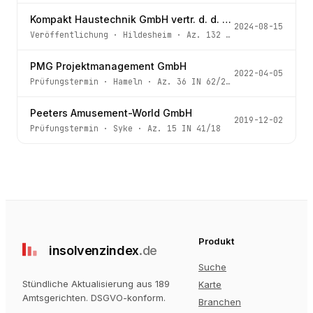
Kompakt Haustechnik GmbH vertr. d. d. GF Tobias Schönijahn
2024-08-15
Veröffentlichung
·
Hildesheim
· Az.
132 IN 6/23
PMG Projektmanagement GmbH
2022-04-05
Prüfungstermin
·
Hameln
· Az.
36 IN 62/21 -3
Peeters Amusement-World GmbH
2019-12-02
Prüfungstermin
·
Syke
· Az.
15 IN 41/18
Produkt
insolvenz
index
.de
Suche
Stündliche Aktualisierung aus 189
Karte
Amtsgerichten
. DSGVO-konform.
Branchen