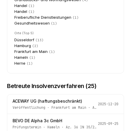
(
4
)
Handel
(
1
)
Handel
(
1
)
Freiberufliche Dienstleistungen
(
1
)
Gesundheitswesen
(
1
)
Orte (Top 5)
Düsseldorf
(
13
)
Hamburg
(
2
)
Frankfurt am Main
(
1
)
Hameln
(
1
)
Herne
(
1
)
Betreute Insolvenzverfahren (
25
)
ACEWAY UG (haftungsbeschränkt)
2025-12-20
Veröffentlichung
·
Frankfurt am Main
· Az.
810 IN 1035/24
BEVO DE Alpha 3c GmbH
2025-09-25
Prüfungstermin
·
Hameln
· Az.
36 IN 35/25 -4