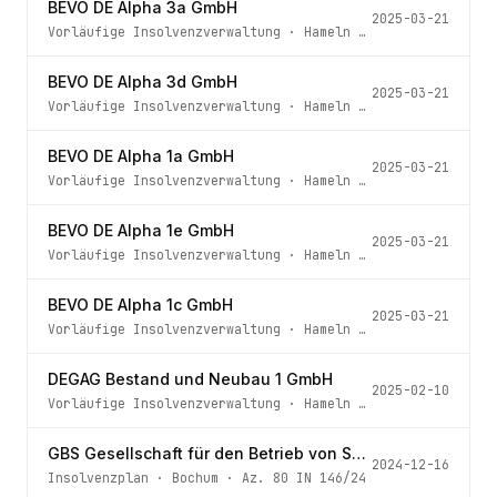
BEVO DE Alpha 3a GmbH
2025-03-21
Vorläufige Insolvenzverwaltung
·
Hameln
· Az.
36 IN 26/25
BEVO DE Alpha 3d GmbH
2025-03-21
Vorläufige Insolvenzverwaltung
·
Hameln
· Az.
36 IN 28/25
BEVO DE Alpha 1a GmbH
2025-03-21
Vorläufige Insolvenzverwaltung
·
Hameln
· Az.
36 IN 21/25
BEVO DE Alpha 1e GmbH
2025-03-21
Vorläufige Insolvenzverwaltung
·
Hameln
· Az.
36 IN 25/25
BEVO DE Alpha 1c GmbH
2025-03-21
Vorläufige Insolvenzverwaltung
·
Hameln
· Az.
36 IN 23/25
DEGAG Bestand und Neubau 1 GmbH
2025-02-10
Vorläufige Insolvenzverwaltung
·
Hameln
· Az.
36 IN 8/25 
GBS Gesellschaft für den Betrieb von Sozialeinrichtungen mbH
2024-12-16
Insolvenzplan
·
Bochum
· Az.
80 IN 146/24