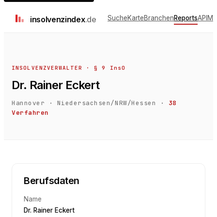
Suche
Karte
Branchen
Reports
API
Me
insolvenz
index
.de
INSOLVENZVERWALTER · § 9 InsO
Dr. Rainer Eckert
Hannover
·
Niedersachsen/NRW/Hessen
·
38
Verfahren
Berufsdaten
Name
Dr. Rainer Eckert