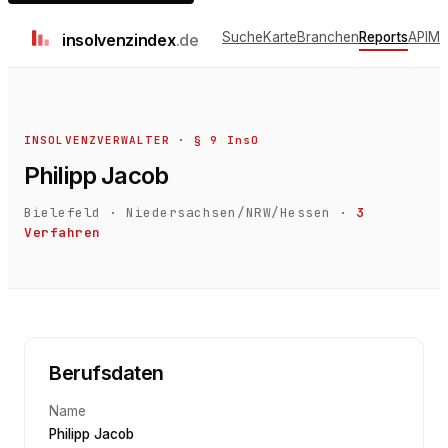
Suche
Karte
Branchen
Reports
API
Me
insolvenz
index
.de
INSOLVENZVERWALTER · § 9 InsO
Philipp Jacob
Bielefeld
·
Niedersachsen/NRW/Hessen
·
3
Verfahren
Berufsdaten
Name
Philipp Jacob