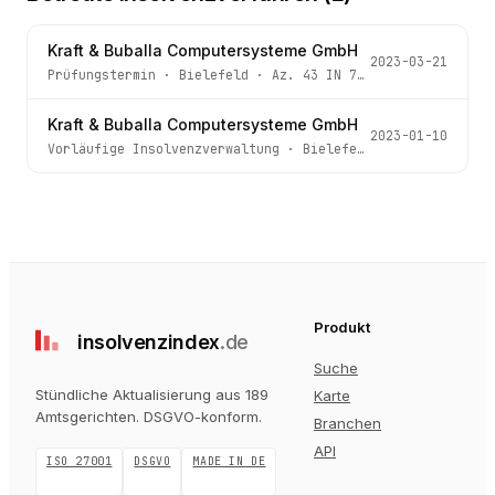
Kraft & Buballa Computersysteme GmbH
2023-03-21
Prüfungstermin
·
Bielefeld
· Az.
43 IN 796/22
Kraft & Buballa Computersysteme GmbH
2023-01-10
Vorläufige Insolvenzverwaltung
·
Bielefeld
· Az.
43 IN 79
Produkt
insolvenz
index
.de
Suche
Stündliche Aktualisierung aus 189
Karte
Amtsgerichten
. DSGVO-konform.
Branchen
API
ISO 27001
DSGVO
MADE IN DE