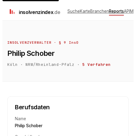
Suche
Karte
Branchen
Reports
API
Me
insolvenz
index
.de
INSOLVENZVERWALTER · § 9 InsO
Philip Schober
Köln
·
NRW/Rheinland-Pfalz
·
5
Verfahren
Berufsdaten
Name
Philip Schober