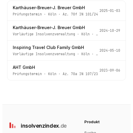
Karthäuser-Breuer-J. Breuer GmbH
2025-01-03
Prüfungstermin
·
Köln
· Az.
70f IN 101/24
Karthäuser-Breuer-J. Breuer GmbH
2024-10-29
Vorläufige Insolvenzverwaltung
·
Köln
· Az.
70f IN 101/24
Inspiring Travel Club Family GmbH
2024-05-10
Vorläufige Insolvenzverwaltung
·
Köln
· Az.
70d IN 72/23
AHT GmbH
2023-09-06
Prüfungstermin
·
Köln
· Az.
70a IN 107/23
Produkt
insolvenz
index
.de
Suche