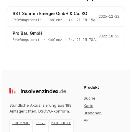
RST Sonnen Energie GmbH & Co. KG
2025-12-22
Prüfungstermin
·
Koblenz
· Az.
21 IN 156/25
Pro Bau GmbH
2022-10-25
Prüfungstermin
·
Koblenz
· Az.
21 IN 78/22
Produkt
insolvenz
index
.de
Suche
Stündliche Aktualisierung aus 189
Karte
Amtsgerichten
. DSGVO-konform.
Branchen
API
ISO 27001
DSGVO
MADE IN DE