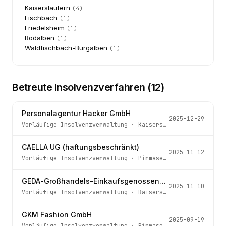
Kaiserslautern
(
4
)
Fischbach
(
1
)
Friedelsheim
(
1
)
Rodalben
(
1
)
Waldfischbach-Burgalben
(
1
)
Betreute Insolvenzverfahren (
12
)
Personalagentur Hacker GmbH
2025-12-29
Vorläufige Insolvenzverwaltung
·
Kaiserslautern
· Az.
1 I
CAELLA UG (haftungsbeschränkt)
2025-11-12
Vorläufige Insolvenzverwaltung
·
Pirmasens
· Az.
1 IN 100
GEDA-Großhandels-Einkaufsgenossenschaft für Automobilgewerbebetriebe eG
2025-11-10
Vorläufige Insolvenzverwaltung
·
Kaiserslautern
· Az.
1 I
GKM Fashion GmbH
2025-09-19
Vorläufige Insolvenzverwaltung
·
Pirmasens
· Az.
1 IN 86/