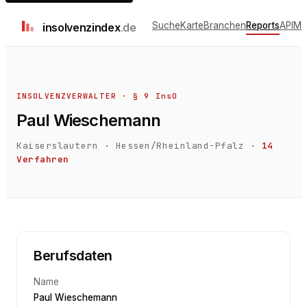
Suche
Karte
Branchen
Reports
API
Me
insolvenz
index
.de
INSOLVENZVERWALTER · § 9 InsO
Paul Wieschemann
Kaiserslautern
·
Hessen/Rheinland-Pfalz
·
14
Verfahren
Berufsdaten
Name
Paul Wieschemann