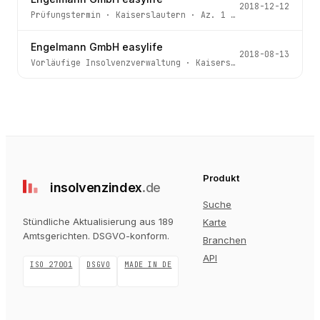
2018-12-12
Prüfungstermin
·
Kaiserslautern
· Az.
1 IN 117/18
Engelmann GmbH easylife
2018-08-13
Vorläufige Insolvenzverwaltung
·
Kaiserslautern
· Az.
1 I
Produkt
insolvenz
index
.de
Suche
Stündliche Aktualisierung aus 189
Karte
Amtsgerichten
. DSGVO-konform.
Branchen
API
ISO 27001
DSGVO
MADE IN DE