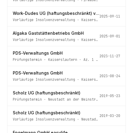
Work-Dudes UG (haftungsbeschränkt) vertr.d.d.GF Steffen Brunck
2025-09-11
Vorläufige Insolvenzverwaltung
·
Kaiserslautern
· Az.
1 I
Algaka Gaststättenbetriebs GmbH
2025-09-01
Vorläufige Insolvenzverwaltung
·
Kaiserslautern
· Az.
1 I
PDS-Verwaltungs GmbH
2023-11-27
Prüfungstermin
·
Kaiserslautern
· Az.
1 IN 135/23
PDS-Verwaltungs GmbH
2023-08-24
Vorläufige Insolvenzverwaltung
·
Kaiserslautern
· Az.
1 I
Scholz UG (haftungsbeschränkt)
2019-05-23
Prüfungstermin
·
Neustadt an der Weinstraße
· Az.
1 IN 61
Scholz UG (haftungsbeschränkt)
2019-03-20
Vorläufige Insolvenzverwaltung
·
Neustadt an der Weinstraße
Engelmann GmbH easylife