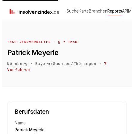
Suche
Karte
Branchen
Reports
API
Me
insolvenz
index
.de
INSOLVENZVERWALTER · § 9 InsO
Patrick Meyerle
Nürnberg
·
Bayern/Sachsen/Thüringen
·
7
Verfahren
Berufsdaten
Name
Patrick Meyerle