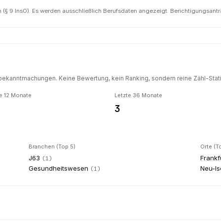
(§ 9 InsO). Es werden ausschließlich Berufsdaten angezeigt. Berichtigungsant
ekanntmachungen. Keine Bewertung, kein Ranking, sondern reine Zähl-Statis
e 12 Monate
Letzte 36 Monate
3
Branchen (Top 5)
Orte (T
J63
Frankf
(
1
)
Gesundheitswesen
Neu-I
(
1
)