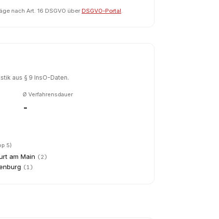
räge nach Art. 16 DSGVO über
DSGVO-Portal
.
tik aus § 9 InsO-Daten.
Ø Verfahrensdauer
-
op 5)
urt am Main
(
2
)
senburg
(
1
)