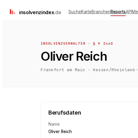
insolvenz
index
.de
Suche
Karte
Branchen
Reports
API
Me
INSOLVENZVERWALTER · § 9 InsO
Oliver Reich
Frankfurt am Main
·
Hessen/Rheinland-
Berufsdaten
Name
Oliver Reich