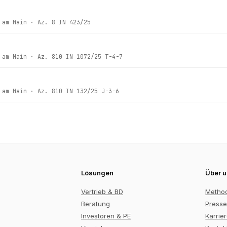
 am Main
· Az.
8 IN 423/25
 am Main
· Az.
810 IN 1072/25 T-4-7
 am Main
· Az.
810 IN 132/25 J-3-6
Lösungen
Über 
Vertrieb & BD
Metho
Beratung
Presse
Investoren & PE
Karrie