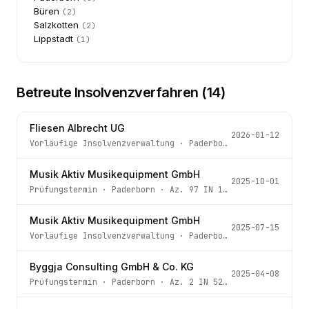
Büren
(
2
)
Salzkotten
(
2
)
Lippstadt
(
1
)
Betreute Insolvenzverfahren (
14
)
Fliesen Albrecht UG
2026-01-12
Vorläufige Insolvenzverwaltung
·
Paderborn
· Az.
97 IN 10
Musik Aktiv Musikequipment GmbH
2025-10-01
Prüfungstermin
·
Paderborn
· Az.
97 IN 114/25
Musik Aktiv Musikequipment GmbH
2025-07-15
Vorläufige Insolvenzverwaltung
·
Paderborn
· Az.
97 IN 11
Byggja Consulting GmbH & Co. KG
2025-04-08
Prüfungstermin
·
Paderborn
· Az.
2 IN 52/25