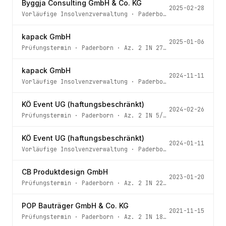
Byggja Consulting GmbH & Co. KG
2025-02-28
Vorläufige Insolvenzverwaltung
·
Paderborn
· Az.
2 IN 52/
kapack GmbH
2025-01-06
Prüfungstermin
·
Paderborn
· Az.
2 IN 273/24
kapack GmbH
2024-11-11
Vorläufige Insolvenzverwaltung
·
Paderborn
· Az.
2 IN 273
KÖ Event UG (haftungsbeschränkt)
2024-02-26
Prüfungstermin
·
Paderborn
· Az.
2 IN 5/24
KÖ Event UG (haftungsbeschränkt)
2024-01-11
Vorläufige Insolvenzverwaltung
·
Paderborn
· Az.
2 IN 5/2
CB Produktdesign GmbH
2023-01-20
Prüfungstermin
·
Paderborn
· Az.
2 IN 224/22
POP Bauträger GmbH & Co. KG
2021-11-15
Prüfungstermin
·
Paderborn
· Az.
2 IN 185/21