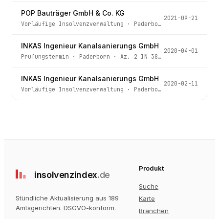
POP Bauträger GmbH & Co. KG
2021-09-21
Vorläufige Insolvenzverwaltung
·
Paderborn
· Az.
2 IN 185
INKAS Ingenieur Kanalsanierungs GmbH
2020-04-01
Prüfungstermin
·
Paderborn
· Az.
2 IN 38/20
INKAS Ingenieur Kanalsanierungs GmbH
2020-02-11
Vorläufige Insolvenzverwaltung
·
Paderborn
· Az.
2 IN 38/
Produkt
insolvenz
index
.de
Suche
Stündliche Aktualisierung aus 189
Karte
Amtsgerichten
. DSGVO-konform.
Branchen