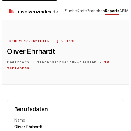
Suche
Karte
Branchen
Reports
API
Me
insolvenz
index
.de
INSOLVENZVERWALTER · § 9 InsO
Oliver Ehrhardt
Paderborn
·
Niedersachsen/NRW/Hessen
·
18
Verfahren
Berufsdaten
Name
Oliver Ehrhardt