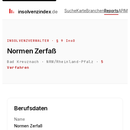
Suche
Karte
Branchen
Reports
API
Me
insolvenz
index
.de
INSOLVENZVERWALTER · § 9 InsO
Normen Zerfaß
Bad Kreuznach
·
NRW/Rheinland-Pfalz
·
5
Verfahren
Berufsdaten
Name
Normen Zerfaß