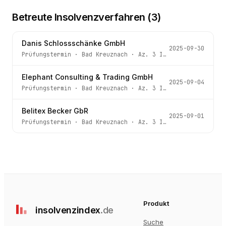
Betreute Insolvenzverfahren (
3
)
Danis Schlossschänke GmbH
2025-09-30
Prüfungstermin
·
Bad Kreuznach
· Az.
3 IN 101/25
Elephant Consulting & Trading GmbH
2025-09-04
Prüfungstermin
·
Bad Kreuznach
· Az.
3 IN 167/24
Belitex Becker GbR
2025-09-01
Prüfungstermin
·
Bad Kreuznach
· Az.
3 IN 109/25
Produkt
insolvenz
index
.de
Suche