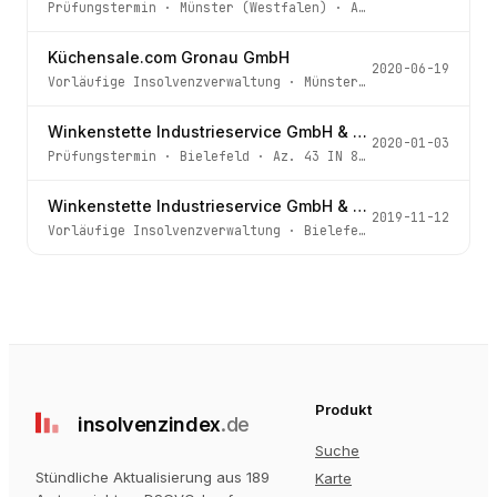
Prüfungstermin
·
Münster (Westfalen)
· Az.
74 IN 18/20
Küchensale.com Gronau GmbH
2020-06-19
Vorläufige Insolvenzverwaltung
·
Münster (Westfalen)
· Az
Winkenstette Industrieservice GmbH & Co. KG
2020-01-03
Prüfungstermin
·
Bielefeld
· Az.
43 IN 839/19
Winkenstette Industrieservice GmbH & Co. KG
2019-11-12
Vorläufige Insolvenzverwaltung
·
Bielefeld
· Az.
43 IN 83
Produkt
insolvenz
index
.de
Suche
Stündliche Aktualisierung aus 189
Karte