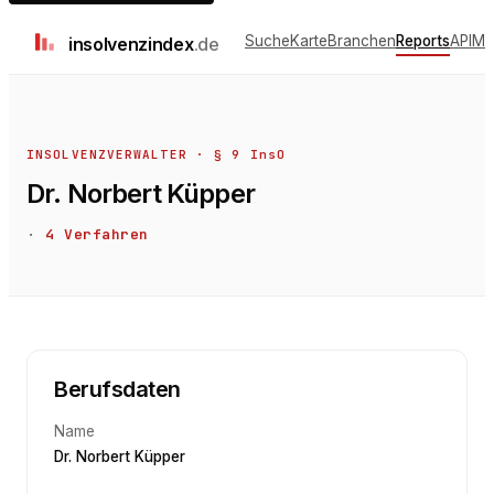
Suche
Karte
Branchen
Reports
API
Me
insolvenz
index
.de
INSOLVENZVERWALTER · § 9 InsO
Dr. Norbert Küpper
·
4
Verfahren
Berufsdaten
Name
Dr. Norbert Küpper