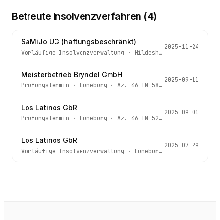
Betreute Insolvenzverfahren (
4
)
SaMiJo UG (haftungsbeschränkt)
2025-11-24
Vorläufige Insolvenzverwaltung
·
Hildesheim
· Az.
51 IN 5
Meisterbetrieb Bryndel GmbH
2025-09-11
Prüfungstermin
·
Lüneburg
· Az.
46 IN 58/25
Los Latinos GbR
2025-09-01
Prüfungstermin
·
Lüneburg
· Az.
46 IN 52/25
Los Latinos GbR
2025-07-29
Vorläufige Insolvenzverwaltung
·
Lüneburg
· Az.
46 IN 52/