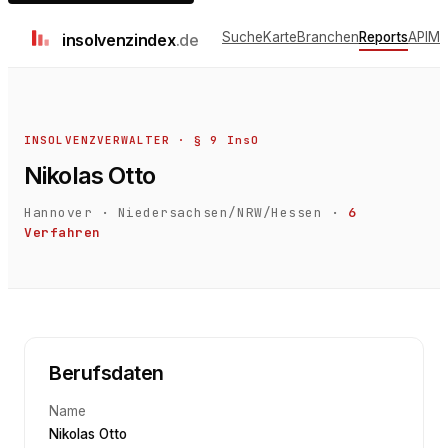
Suche
Karte
Branchen
Reports
API
Me
insolvenz
index
.de
INSOLVENZVERWALTER · § 9 InsO
Nikolas Otto
Hannover
·
Niedersachsen/NRW/Hessen
·
6
Verfahren
Berufsdaten
Name
Nikolas Otto