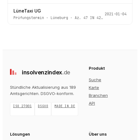
LüneTaxi UG
2021-01-04
Prüfungstermin
·
Lüneburg
· Az.
47 IN 42/20
Produkt
insolvenz
index
.de
Suche
Stündliche Aktualisierung aus 189
Karte
Amtsgerichten
. DSGVO-konform.
Branchen
API
ISO 27001
DSGVO
MADE IN DE
Lösungen
Über uns