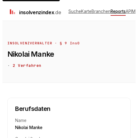
Suche
Karte
Branchen
Reports
API
Me
insolvenz
index
.de
INSOLVENZVERWALTER · § 9 InsO
Nikolai Manke
·
2
Verfahren
Berufsdaten
Name
Nikolai Manke