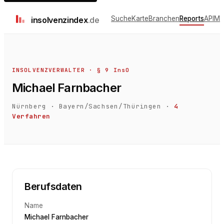
Suche
Karte
Branchen
Reports
API
Me
insolvenz
index
.de
INSOLVENZVERWALTER · § 9 InsO
Michael Farnbacher
Nürnberg
·
Bayern/Sachsen/Thüringen
·
4
Verfahren
Berufsdaten
Name
Michael Farnbacher