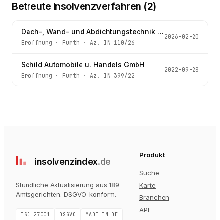
Betreute Insolvenzverfahren (
2
)
Dach-, Wand- und Abdichtungstechnik Märkl GmbH
2026-02-20
Eröffnung
·
Fürth
· Az.
IN 110/26
Schild Automobile u. Handels GmbH
2022-09-28
Eröffnung
·
Fürth
· Az.
IN 399/22
Produkt
insolvenz
index
.de
Suche
Stündliche Aktualisierung aus 189
Karte
Amtsgerichten
. DSGVO-konform.
Branchen
API
ISO 27001
DSGVO
MADE IN DE