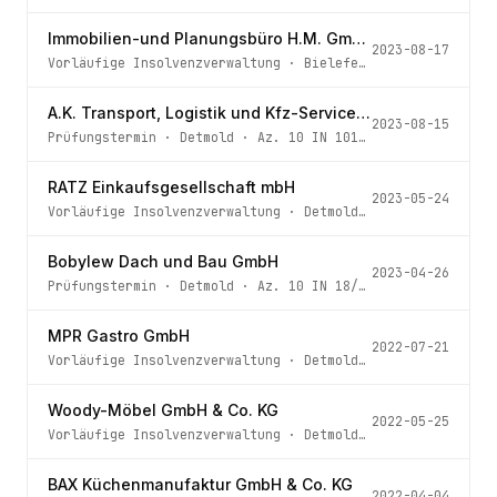
Immobilien-und Planungsbüro H.M. GmbH
2023-08-17
Vorläufige Insolvenzverwaltung
·
Bielefeld
· Az.
43 IN 39
A.K. Transport, Logistik und Kfz-Service UG (haftungsbeschränkt)
2023-08-15
Prüfungstermin
·
Detmold
· Az.
10 IN 101/23
RATZ Einkaufsgesellschaft mbH
2023-05-24
Vorläufige Insolvenzverwaltung
·
Detmold
· Az.
10 IN 79/2
Bobylew Dach und Bau GmbH
2023-04-26
Prüfungstermin
·
Detmold
· Az.
10 IN 18/23
MPR Gastro GmbH
2022-07-21
Vorläufige Insolvenzverwaltung
·
Detmold
· Az.
10 IN 65/2
Woody-Möbel GmbH & Co. KG
2022-05-25
Vorläufige Insolvenzverwaltung
·
Detmold
· Az.
10 IN 179/
BAX Küchenmanufaktur GmbH & Co. KG
2022-04-04