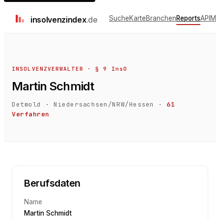
Suche
Karte
Branchen
Reports
API
Me
insolvenz
index
.de
INSOLVENZVERWALTER · § 9 InsO
Martin Schmidt
Detmold
·
Niedersachsen/NRW/Hessen
·
61
Verfahren
Berufsdaten
Name
Martin Schmidt