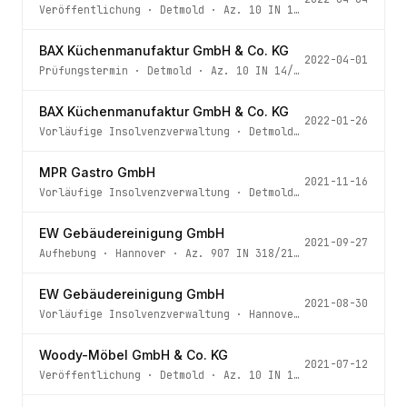
Veröffentlichung
·
Detmold
· Az.
10 IN 14/22
BAX Küchenmanufaktur GmbH & Co. KG
2022-04-01
Prüfungstermin
·
Detmold
· Az.
10 IN 14/22
BAX Küchenmanufaktur GmbH & Co. KG
2022-01-26
Vorläufige Insolvenzverwaltung
·
Detmold
· Az.
10 IN 14/2
MPR Gastro GmbH
2021-11-16
Vorläufige Insolvenzverwaltung
·
Detmold
· Az.
10 IN 65/2
EW Gebäudereinigung GmbH
2021-09-27
Aufhebung
·
Hannover
· Az.
907 IN 318/21 - 5 -
EW Gebäudereinigung GmbH
2021-08-30
Vorläufige Insolvenzverwaltung
·
Hannover
· Az.
907 IN 31
Woody-Möbel GmbH & Co. KG
2021-07-12
Veröffentlichung
·
Detmold
· Az.
10 IN 179/18