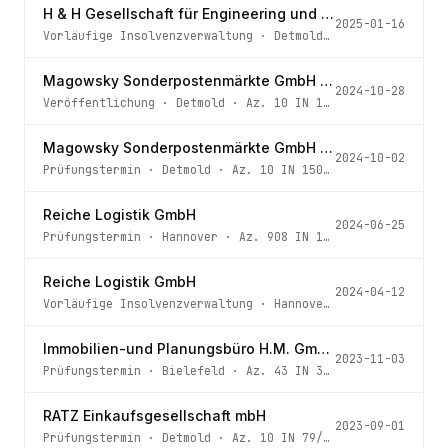
H & H Gesellschaft für Engineering und Prototypenbau mbH
2025-01-16
Vorläufige Insolvenzverwaltung
·
Detmold
· Az.
10 IN 9/25
Magowsky Sonderpostenmärkte GmbH & Co. KG
2024-10-28
Veröffentlichung
·
Detmold
· Az.
10 IN 150/24
Magowsky Sonderpostenmärkte GmbH & Co. KG
2024-10-02
Prüfungstermin
·
Detmold
· Az.
10 IN 150/24
Reiche Logistik GmbH
2024-06-25
Prüfungstermin
·
Hannover
· Az.
908 IN 170/24 - 1 -
Reiche Logistik GmbH
2024-04-12
Vorläufige Insolvenzverwaltung
·
Hannover
· Az.
908 IN 17
Immobilien-und Planungsbüro H.M. GmbH
2023-11-03
Prüfungstermin
·
Bielefeld
· Az.
43 IN 395/23
RATZ Einkaufsgesellschaft mbH
2023-09-01
Prüfungstermin
·
Detmold
· Az.
10 IN 79/23