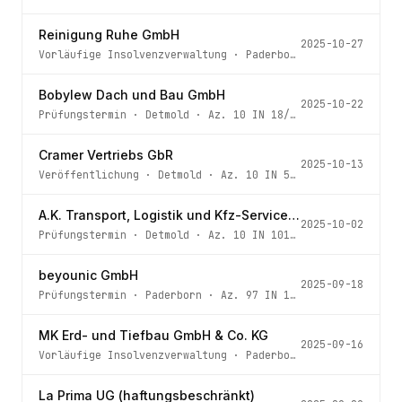
Reinigung Ruhe GmbH
2025-10-27
Vorläufige Insolvenzverwaltung
·
Paderborn
· Az.
97 IN 22
Bobylew Dach und Bau GmbH
2025-10-22
Prüfungstermin
·
Detmold
· Az.
10 IN 18/23
Cramer Vertriebs GbR
2025-10-13
Veröffentlichung
·
Detmold
· Az.
10 IN 5/25
A.K. Transport, Logistik und Kfz-Service UG (haftungsbeschränkt)
2025-10-02
Prüfungstermin
·
Detmold
· Az.
10 IN 101/23
beyounic GmbH
2025-09-18
Prüfungstermin
·
Paderborn
· Az.
97 IN 126/25
MK Erd- und Tiefbau GmbH & Co. KG
2025-09-16
Vorläufige Insolvenzverwaltung
·
Paderborn
· Az.
97 IN 14
La Prima UG (haftungsbeschränkt)