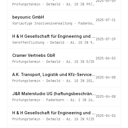
2025-09-09
Prüfungstermin
·
Detmold
· Az.
10 IN 99/25
beyounic GmbH
2025-07-31
Vorläufige Insolvenzverwaltung
·
Paderborn
· Az.
97 IN 12
H & H Gesellschaft für Engineering und Prototypenbau mbH
2025-07-29
Veröffentlichung
·
Detmold
· Az.
10 IN 9/25
Cramer Vertriebs GbR
2025-06-03
Prüfungstermin
·
Detmold
· Az.
10 IN 5/25
A.K. Transport, Logistik und Kfz-Service UG (haftungsbeschränkt)
2025-04-08
Prüfungstermin
·
Detmold
· Az.
10 IN 101/23
J&R Malerstudio UG (haftungsbeschränkt)
2025-04-08
Prüfungstermin
·
Paderborn
· Az.
2 IN 16/25
H & H Gesellschaft für Engineering und Prototypenbau mbH
2025-04-02
Prüfungstermin
·
Detmold
· Az.
10 IN 9/25