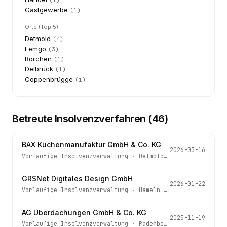
(
1
)
Gastgewerbe
(
1
)
Orte (Top 5)
Detmold
(
4
)
Lemgo
(
3
)
Borchen
(
1
)
Delbrück
(
1
)
Coppenbrügge
(
1
)
Betreute Insolvenzverfahren (
46
)
BAX Küchenmanufaktur GmbH & Co. KG
2026-03-16
Vorläufige Insolvenzverwaltung
·
Detmold
· Az.
10 IN 14/2
GRSNet Digitales Design GmbH
2026-01-22
Vorläufige Insolvenzverwaltung
·
Hameln
· Az.
36 IN 119/2
AG Überdachungen GmbH & Co. KG
2025-11-19
Vorläufige Insolvenzverwaltung
·
Paderborn
· Az.
97 IN 26