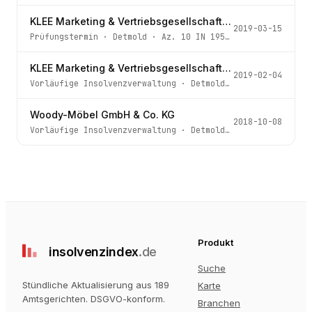
KLEE Marketing & Vertriebsgesellschaft mbH
2019-03-15
Prüfungstermin
·
Detmold
· Az.
10 IN 195/18
KLEE Marketing & Vertriebsgesellschaft mbH
2019-02-04
Vorläufige Insolvenzverwaltung
·
Detmold
· Az.
10 IN 195/
Woody-Möbel GmbH & Co. KG
2018-10-08
Vorläufige Insolvenzverwaltung
·
Detmold
· Az.
10 IN 179/
Produkt
insolvenz
index
.de
Suche
Stündliche Aktualisierung aus 189
Karte
Amtsgerichten
. DSGVO-konform.
Branchen