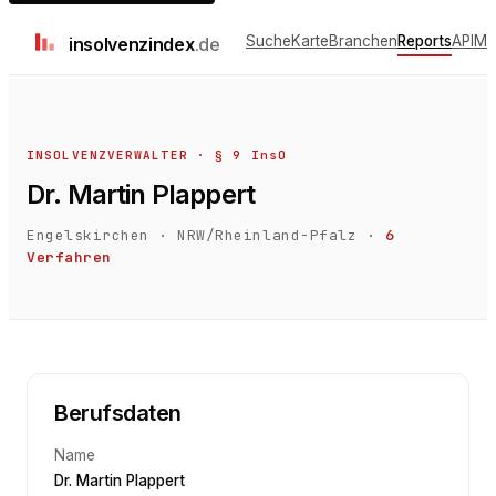
Suche
Karte
Branchen
Reports
API
Me
insolvenz
index
.de
INSOLVENZVERWALTER · § 9 InsO
Dr. Martin Plappert
Engelskirchen
·
NRW/Rheinland-Pfalz
·
6
Verfahren
Berufsdaten
Name
Dr. Martin Plappert