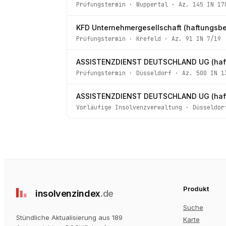
Prüfungstermin
·
Wuppertal
· Az.
145 IN 17
KFD Unternehmergesellschaft (haftungsbe
Prüfungstermin
·
Krefeld
· Az.
91 IN 7/19
ASSISTENZDIENST DEUTSCHLAND UG (haft
Prüfungstermin
·
Düsseldorf
· Az.
500 IN 1
ASSISTENZDIENST DEUTSCHLAND UG (haft
Vorläufige Insolvenzverwaltung
·
Düsseldor
Produkt
insolvenz
index
.de
Suche
Stündliche Aktualisierung aus 189
Karte