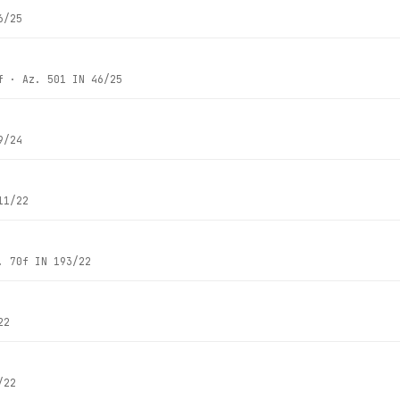
6/25
f
· Az.
501 IN 46/25
9/24
11/22
z.
70f IN 193/22
22
/22