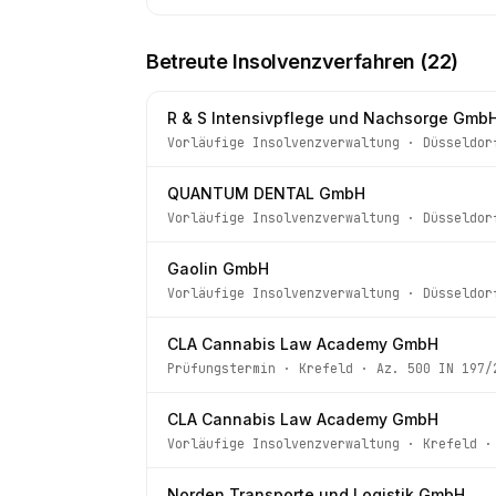
Betreute Insolvenzverfahren (
22
)
R & S Intensivpflege und Nachsorge Gmb
Vorläufige Insolvenzverwaltung
·
Düsseldor
QUANTUM DENTAL GmbH
Vorläufige Insolvenzverwaltung
·
Düsseldor
Gaolin GmbH
Vorläufige Insolvenzverwaltung
·
Düsseldor
CLA Cannabis Law Academy GmbH
Prüfungstermin
·
Krefeld
· Az.
500 IN 197/
CLA Cannabis Law Academy GmbH
Vorläufige Insolvenzverwaltung
·
Krefeld
·
Norden Transporte und Logistik GmbH