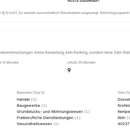
40213 Düsseldorf
(§ 9 InsO). Es werden ausschließlich Berufsdaten angezeigt. Berichtigungsant
ekanntmachungen. Keine Bewertung, kein Ranking, sondern reine Zähl-Statis
e 12 Monate
Letzte 36 Monate
9
Branchen (Top 5)
Orte (T
Handel
Düssel
(
2
)
Baugewerbe
Krefel
(
1
)
Grundstücks- und Wohnungswesen
Kempe
(
1
)
Freiberufliche Dienstleistungen
Köln
(
1
)
(
Gesundheitswesen
40237
(
1
)