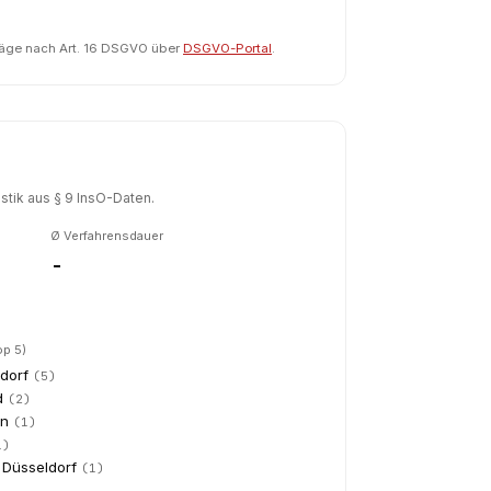
räge nach Art. 16 DSGVO über
DSGVO-Portal
.
tik aus § 9 InsO-Daten.
Ø Verfahrensdauer
-
op 5)
dorf
(
5
)
d
(
2
)
n
(
1
)
1
)
 Düsseldorf
(
1
)