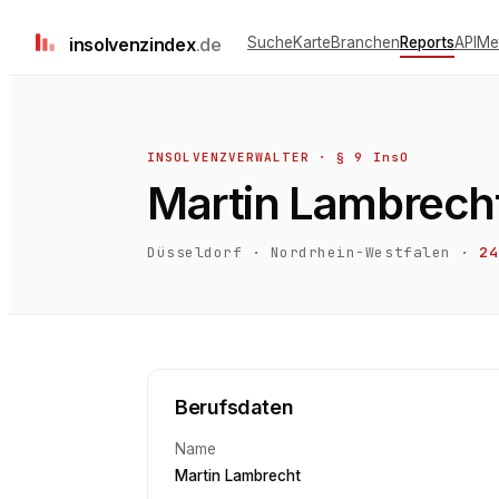
insolvenz
index
.de
Suche
Karte
Branchen
Reports
API
Me
INSOLVENZVERWALTER · § 9 InsO
Martin Lambrech
Düsseldorf
·
Nordrhein-Westfalen
·
24
Berufsdaten
Name
Martin Lambrecht