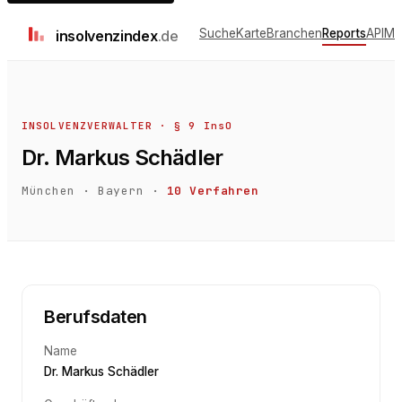
Suche
Karte
Branchen
Reports
API
Me
insolvenz
index
.de
INSOLVENZVERWALTER · § 9 InsO
Dr. Markus Schädler
München
·
Bayern
·
10
Verfahren
Berufsdaten
Name
Dr. Markus Schädler