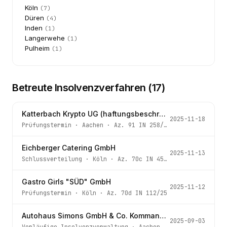
Köln
(
7
)
Düren
(
4
)
Inden
(
1
)
Langerwehe
(
1
)
Pulheim
(
1
)
Betreute Insolvenzverfahren (
17
)
Katterbach Krypto UG (haftungsbeschränkt)
2025-11-18
Prüfungstermin
·
Aachen
· Az.
91 IN 258/25
Eichberger Catering GmbH
2025-11-13
Schlussverteilung
·
Köln
· Az.
70c IN 45/20
Gastro Girls "SÜD" GmbH
2025-11-12
Prüfungstermin
·
Köln
· Az.
70d IN 112/25
Autohaus Simons GmbH & Co. Kommanditgesellschaft
2025-09-03
Vorläufige Insolvenzverwaltung
·
Aachen
· Az.
93 IN 175/2