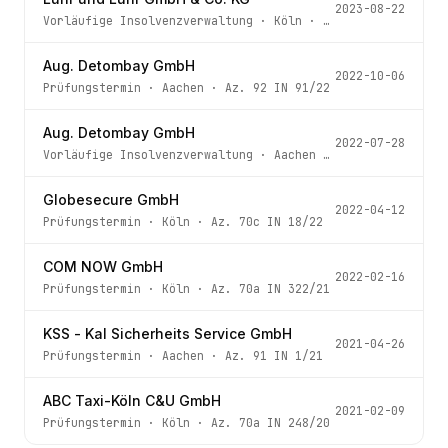
2023-08-22
Vorläufige Insolvenzverwaltung
·
Köln
· Az.
70f IN 155/23
Aug. Detombay GmbH
2022-10-06
Prüfungstermin
·
Aachen
· Az.
92 IN 91/22
Aug. Detombay GmbH
2022-07-28
Vorläufige Insolvenzverwaltung
·
Aachen
· Az.
92 IN 91/22
Globesecure GmbH
2022-04-12
Prüfungstermin
·
Köln
· Az.
70c IN 18/22
COM NOW GmbH
2022-02-16
Prüfungstermin
·
Köln
· Az.
70a IN 322/21
KSS - Kal Sicherheits Service GmbH
2021-04-26
Prüfungstermin
·
Aachen
· Az.
91 IN 1/21
ABC Taxi-Köln C&U GmbH
2021-02-09
Prüfungstermin
·
Köln
· Az.
70a IN 248/20