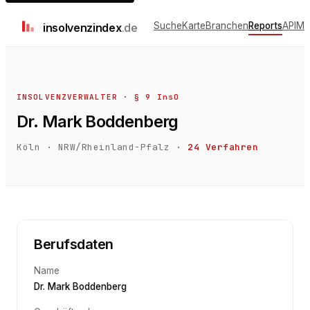
Suche
Karte
Branchen
Reports
API
Me
insolvenz
index
.de
INSOLVENZVERWALTER · § 9 InsO
Dr. Mark Boddenberg
Köln
·
NRW/Rheinland-Pfalz
·
24
Verfahren
Berufsdaten
Name
Dr. Mark Boddenberg