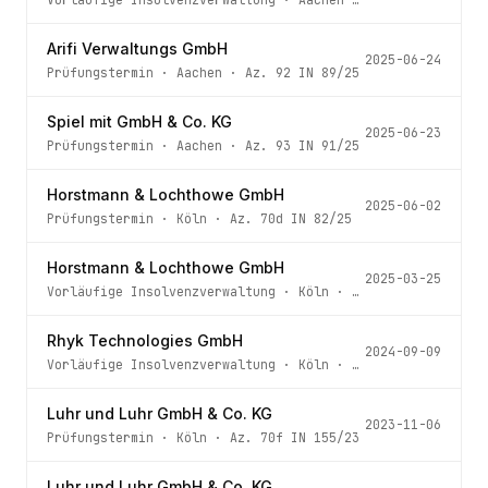
Arifi Verwaltungs GmbH
2025-06-24
Prüfungstermin
·
Aachen
· Az.
92 IN 89/25
Spiel mit GmbH & Co. KG
2025-06-23
Prüfungstermin
·
Aachen
· Az.
93 IN 91/25
Horstmann & Lochthowe GmbH
2025-06-02
Prüfungstermin
·
Köln
· Az.
70d IN 82/25
Horstmann & Lochthowe GmbH
2025-03-25
Vorläufige Insolvenzverwaltung
·
Köln
· Az.
70d IN 82/25
Rhyk Technologies GmbH
2024-09-09
Vorläufige Insolvenzverwaltung
·
Köln
· Az.
70j IN 177/24
Luhr und Luhr GmbH & Co. KG
2023-11-06
Prüfungstermin
·
Köln
· Az.
70f IN 155/23
Luhr und Luhr GmbH & Co. KG