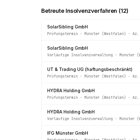
Betreute Insolvenzverfahren (
12
)
SolarSibling GmbH
Prüfungstermin
·
Münster (Westfalen)
· Az
SolarSibling GmbH
Vorläufige Insolvenzverwaltung
·
Münster (
UT & Trading UG (haftungsbeschränkt)
Prüfungstermin
·
Münster (Westfalen)
· Az
HYDRA Holding GmbH
Prüfungstermin
·
Münster (Westfalen)
· Az
HYDRA Holding GmbH
Vorläufige Insolvenzverwaltung
·
Münster (
IFG Münster GmbH
Prüfungstermin
·
Münster (Westfalen)
· Az