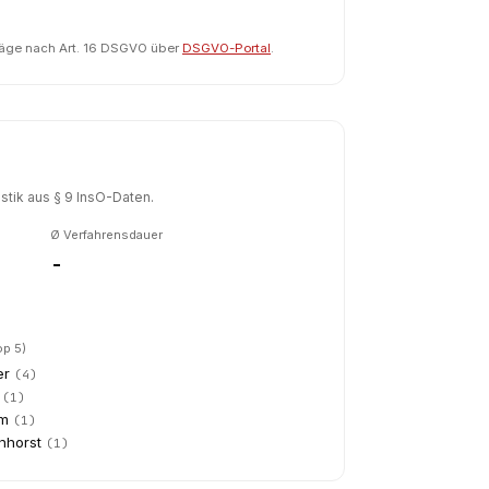
räge nach Art. 16 DSGVO über
DSGVO-Portal
.
tik aus § 9 InsO-Daten.
Ø Verfahrensdauer
-
op 5)
er
(
4
)
(
1
)
m
(
1
)
nhorst
(
1
)