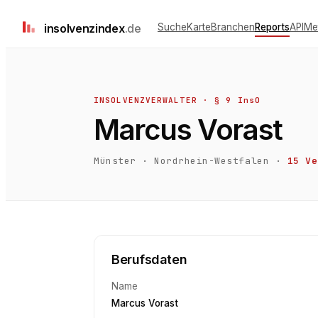
insolvenz
index
.de
Suche
Karte
Branchen
Reports
API
Me
INSOLVENZVERWALTER · § 9 InsO
Marcus Vorast
Münster
·
Nordrhein-Westfalen
·
15
Ve
Berufsdaten
Name
Marcus Vorast