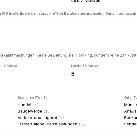
48147 Münster
(§ 9 InsO). Es werden ausschließlich Berufsdaten angezeigt. Berichtigungsant
ekanntmachungen. Keine Bewertung, kein Ranking, sondern reine Zähl-Statis
e 12 Monate
Letzte 36 Monate
5
Branchen (Top 5)
Orte (T
Handel
Münst
(
3
)
Baugewerbe
Ahaus
(
1
)
Verkehr und Lagerei
Becku
(
1
)
Freiberufliche Dienstleistungen
Sende
(
1
)