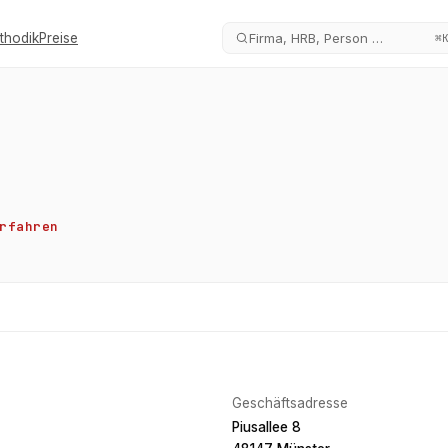
thodik
Preise
Firma, HRB, Person …
⌘
rfahren
Geschäftsadresse
Piusallee 8