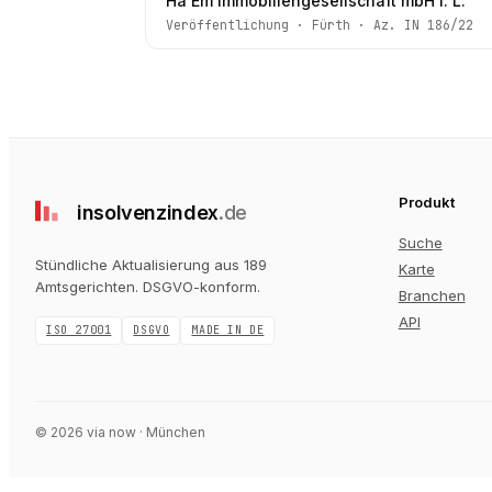
Ha Em Immobiliengesellschaft mbH i. L.
Veröffentlichung
·
Fürth
· Az.
IN 186/22
Produkt
insolvenz
index
.de
Suche
Stündliche Aktualisierung aus 189
Karte
Amtsgerichten
. DSGVO-konform.
Branchen
API
ISO 27001
DSGVO
MADE IN DE
©
2026
via now · München