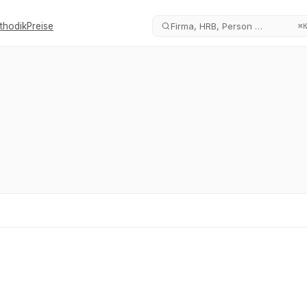
thodik
Preise
Firma, HRB, Person …
⌘