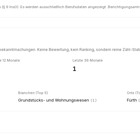
(§ 9 InsO). Es werden ausschließlich Berufsdaten angezeigt. Berichtigungsant
ekanntmachungen. Keine Bewertung, kein Ranking, sondern reine Zähl-Statis
e 12 Monate
Letzte 36 Monate
1
Branchen (Top 5)
Orte (T
Grundstücks- und Wohnungswesen
Fürth
(
1
)