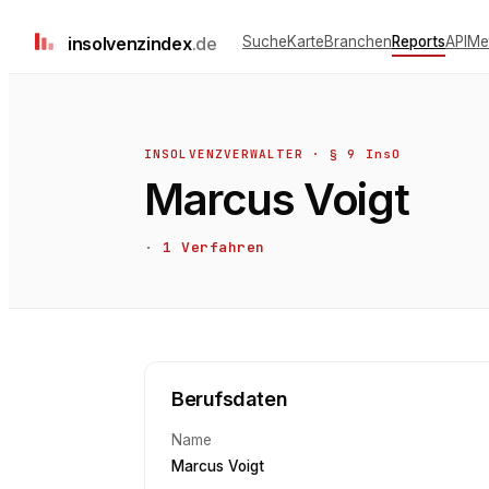
insolvenz
index
.de
Suche
Karte
Branchen
Reports
API
Me
INSOLVENZVERWALTER · § 9 InsO
Marcus Voigt
·
1
Verfahren
Berufsdaten
Name
Marcus Voigt