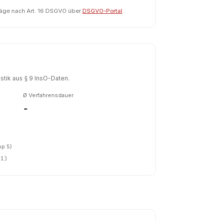
räge nach Art. 16 DSGVO über
DSGVO-Portal
.
tik aus § 9 InsO-Daten.
Ø Verfahrensdauer
-
op 5)
(
1
)