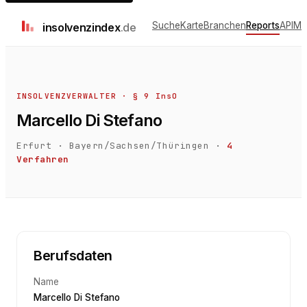
Suche
Karte
Branchen
Reports
API
Me
insolvenz
index
.de
INSOLVENZVERWALTER · § 9 InsO
Marcello Di Stefano
Erfurt
·
Bayern/Sachsen/Thüringen
·
4
Verfahren
Berufsdaten
Name
Marcello Di Stefano