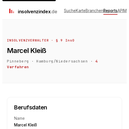
Suche
Karte
Branchen
Reports
API
Me
insolvenz
index
.de
INSOLVENZVERWALTER · § 9 InsO
Marcel Kleiß
Pinneberg
·
Hamburg/Niedersachsen
·
4
Verfahren
Berufsdaten
Name
Marcel Kleiß