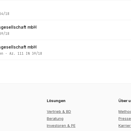
54/18
sgesellschaft mbH
39/18
sgesellschaft mbH
en
· Az.
111 IN 39/18
Lösungen
Über 
Vertrieb & BD
Metho
Beratung
Presse
Investoren & PE
Karrie