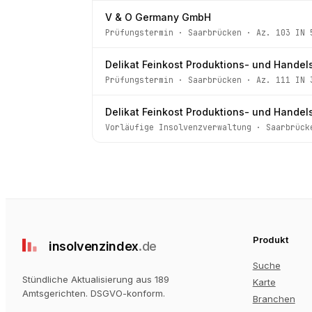
V & O Germany GmbH
Prüfungstermin
·
Saarbrücken
· Az.
103 IN 
Delikat Feinkost Produktions- und Handel
Prüfungstermin
·
Saarbrücken
· Az.
111 IN 
Delikat Feinkost Produktions- und Handel
Vorläufige Insolvenzverwaltung
·
Saarbrück
Produkt
insolvenz
index
.de
Suche
Stündliche Aktualisierung aus 189
Karte
Amtsgerichten
. DSGVO-konform.
Branchen