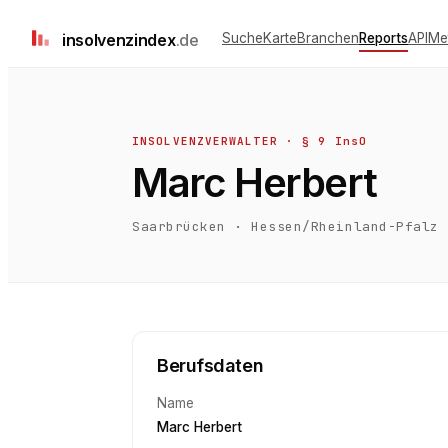
insolvenz
index
.de
Suche
Karte
Branchen
Reports
API
Me
INSOLVENZVERWALTER · § 9 InsO
Marc Herbert
Saarbrücken
·
Hessen/Rheinland-Pfalz
Berufsdaten
Name
Marc Herbert