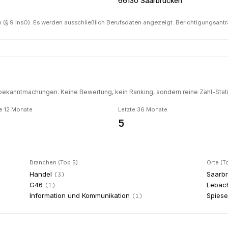
66130 Saarbrücken
(§ 9 InsO). Es werden ausschließlich Berufsdaten angezeigt. Berichtigungsant
ekanntmachungen. Keine Bewertung, kein Ranking, sondern reine Zähl-Statis
e 12 Monate
Letzte 36 Monate
5
Branchen (Top 5)
Orte (T
Handel
Saarb
(
3
)
G46
Lebac
(
1
)
Information und Kommunikation
Spiese
(
1
)