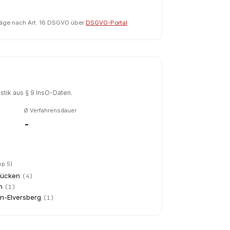
räge nach Art. 16 DSGVO über
DSGVO-Portal
.
tik aus § 9 InsO-Daten.
Ø Verfahrensdauer
-
op 5)
rücken
(
4
)
h
(
1
)
n-Elversberg
(
1
)