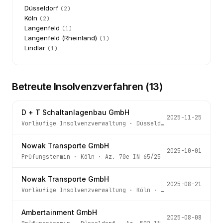
Düsseldorf
(
2
)
Köln
(
2
)
Langenfeld
(
1
)
Langenfeld (Rheinland)
(
1
)
Lindlar
(
1
)
Betreute Insolvenzverfahren (
13
)
D + T Schaltanlagenbau GmbH
2025-11-25
Vorläufige Insolvenzverwaltung
·
Düsseldorf
· Az.
500 IN 
Nowak Transporte GmbH
2025-10-01
Prüfungstermin
·
Köln
· Az.
70e IN 65/25
Nowak Transporte GmbH
2025-08-21
Vorläufige Insolvenzverwaltung
·
Köln
· Az.
70e IN 65/25
Ambertainment GmbH
2025-08-08