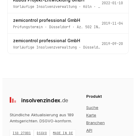
2022-01-10
Vorläufige Insolvenzverwaltung
·
Köln
· Az.
70f IN 230/21
zemicontrol professional GmbH
2019-11-04
Prüfungstermin
·
Düsseldorf
· Az.
502 IN 161/19
zemicontrol professional GmbH
2019-09-20
Vorläufige Insolvenzverwaltung
·
Düsseldorf
· Az.
502 IN 
Produkt
insolvenz
index
.de
Suche
Stündliche Aktualisierung aus 189
Karte
Amtsgerichten
. DSGVO-konform.
Branchen
API
ISO 27001
DSGVO
MADE IN DE