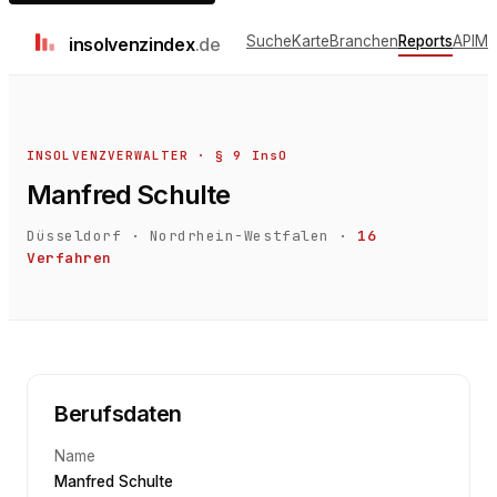
Suche
Karte
Branchen
Reports
API
Me
insolvenz
index
.de
INSOLVENZVERWALTER · § 9 InsO
Manfred Schulte
Düsseldorf
·
Nordrhein-Westfalen
·
16
Verfahren
Berufsdaten
Name
Manfred Schulte