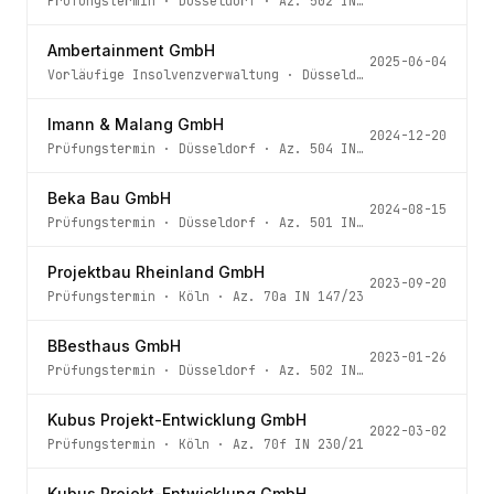
Prüfungstermin
·
Düsseldorf
· Az.
502 IN 110/25
Ambertainment GmbH
2025-06-04
Vorläufige Insolvenzverwaltung
·
Düsseldorf
· Az.
502 IN 
Imann & Malang GmbH
2024-12-20
Prüfungstermin
·
Düsseldorf
· Az.
504 IN 202/24
Beka Bau GmbH
2024-08-15
Prüfungstermin
·
Düsseldorf
· Az.
501 IN 102/24
Projektbau Rheinland GmbH
2023-09-20
Prüfungstermin
·
Köln
· Az.
70a IN 147/23
BBesthaus GmbH
2023-01-26
Prüfungstermin
·
Düsseldorf
· Az.
502 IN 90/22
Kubus Projekt-Entwicklung GmbH
2022-03-02
Prüfungstermin
·
Köln
· Az.
70f IN 230/21
Kubus Projekt-Entwicklung GmbH